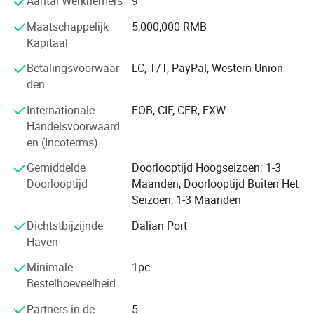
Aantal Werknemers
9
onze producten geëxporteerd naar de Verenigde Staten,
België, Canada, Australië, Griekenland, Bolivia, Peru, Saint
Maatschappelijk
5,000,000 RMB
Lucia, Israël, Maleisië, Indonesië, Filipijnen, Sri Lanka,
Kapitaal
Vietnam, Zuid-Korea, India, Denemarken, Rusland, Georgië,
Jordanië, Bangladesh, Thailand, Ethiopië, Finland, Spanje,
Betalingsvoorwaar
LC, T/T, PayPal, Western Union
Japan, Colombia, Roemenië, enzovoort, meer dan 30
den
landen.
Internationale
FOB, CIF, CFR, EXW
Handelsvoorwaard
en (Incoterms)
Gemiddelde
Doorlooptijd Hoogseizoen: 1-3
Doorlooptijd
Maanden, Doorlooptijd Buiten Het
Seizoen, 1-3 Maanden
Dichtstbijzijnde
Dalian Port
Haven
Minimale
1pc
Bestelhoeveelheid
Partners in de
5