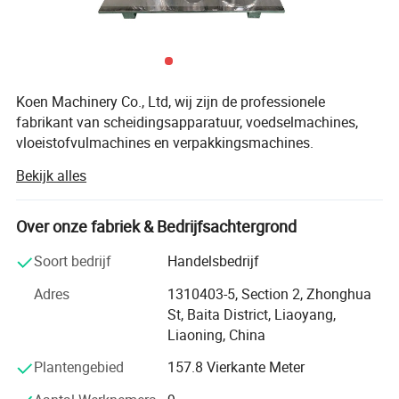
Koen Machinery Co., Ltd, wij zijn de professionele
fabrikant van scheidingsapparatuur, voedselmachines,
vloeistofvulmachines en verpakkingsmachines.
Gespecialiseerd in het voorzien van de hele reeks
Bekijk alles
technologie en apparatuur. We hebben een professioneel
technologieteam dat klanten ontwerpt, onderzoekt en
ontwikkelt op basis van de eisen van de klant, en dat een
Over onze fabriek & Bedrijfsachtergrond
hoogwaardige controle heeft over het productieproces.
Soort bedrijf
Handelsbedrijf
Onze internationale handelsafdeling kan de gehele
projectdienst leveren. Ons belangrijkste gebied is het
Adres
1310403-5, Section 2, Zhonghua
voedsel, chemische project.
St, Baita District, Liaoyang,
Liaoning, China
Ons doel is u een efficiënte oplossing en superieure
naservice te bieden. We hopen oprecht dat U onze
Plantengebied
157.8 Vierkante Meter
volgende klanten bent! Geëxporteerd land: Momenteel zijn