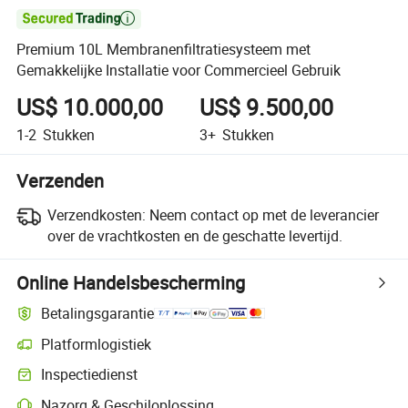

Premium 10L Membranenfiltratiesysteem met
Gemakkelijke Installatie voor Commercieel Gebruik
US$ 10.000,00
US$ 9.500,00
1-2
Stukken
3+
Stukken
Verzenden
Verzendkosten:
Neem contact op met de leverancier
over de vrachtkosten en de geschatte levertijd.
Online Handelsbescherming
Betalingsgarantie
Platformlogistiek
Duidelijker zendingtracking met platformondersteunde logistiek
Inspectiedienst
Optionele pre-shipment inspectie voor kwaliteits- en kwantiteitscontro
Nazorg & Geschiloplossing