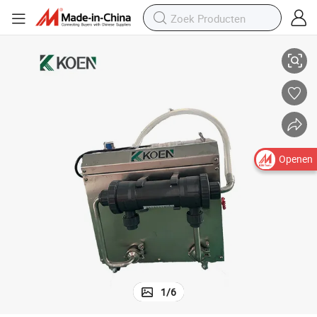
oor Commercieel Gebruik
Premium 10L Membranenfiltratiesysteem met Gemakkelijke Installatie v
Openen
1
/
6