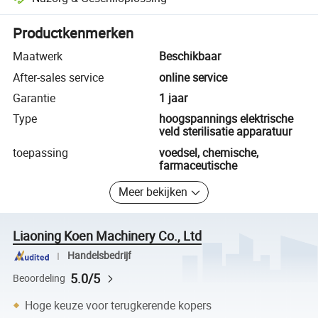
Platformondersteunde geschiloplossing, inclusief terugbetalingen of 
Productkenmerken
Maatwerk
Beschikbaar
After-sales service
online service
Garantie
1 jaar
Type
hoogspannings elektrische
veld sterilisatie apparatuur
toepassing
voedsel, chemische,
farmaceutische
Meer bekijken
Liaoning Koen Machinery Co., Ltd
Handelsbedrijf
5.0/5
Beoordeling
Hoge keuze voor terugkerende kopers