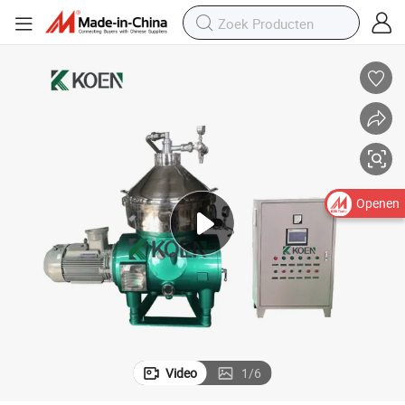
Openen
Video
1
/
6