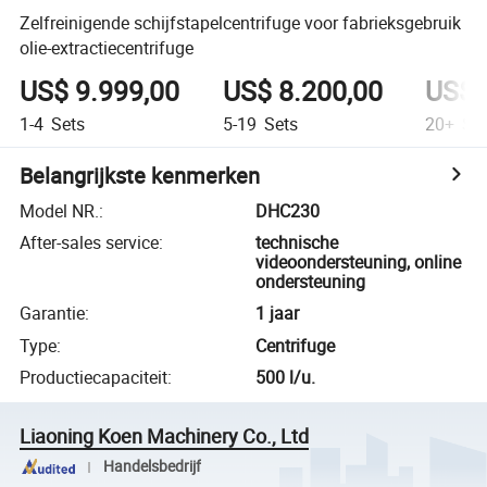
Zelfreinigende schijfstapelcentrifuge voor fabrieksgebruik
olie-extractiecentrifuge
US$ 9.999,00
US$ 8.200,00
US$ 
1-4
Sets
5-19
Sets
20+
Set
Belangrijkste kenmerken
Model NR.
:
DHC230
After-sales service
:
technische
videoondersteuning, online
ondersteuning
Garantie
:
1 jaar
Type
:
Centrifuge
Productiecapaciteit
:
500 l/u.
Liaoning Koen Machinery Co., Ltd
Handelsbedrijf