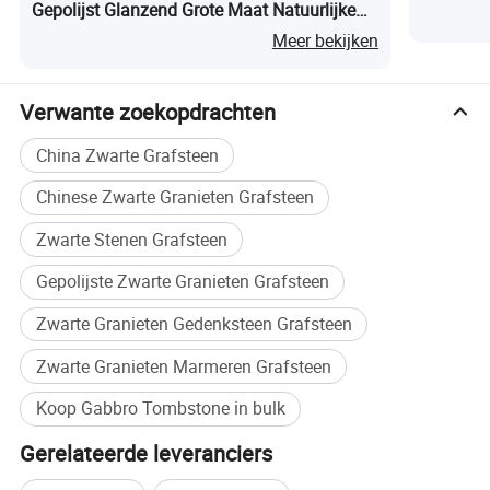
win situatie met de meest oprechte houding, en heet
Gepolijst Glanzend Grote Maat Natuurlijke
deskundige mensen van harte welkom om ons team te
Marmeren Plaat Gepolijste Oppervlakte
Meer bekijken
versterken voor gezamenlijke ontwikkeling en groei!
Marmeren Grote Plaat
Xiamen Kundan Building Materials Import &Export Co., Ltd
Verwante zoekopdrachten
OFFICE 209, No. 47, XIANYUE ROAD, HULI DISTRICT,
China Zwarte Grafsteen
XIAMEN, China
Chinese Zwarte Granieten Grafsteen
Zwarte Stenen Grafsteen
Gepolijste Zwarte Granieten Grafsteen
Zwarte Granieten Gedenksteen Grafsteen
Zwarte Granieten Marmeren Grafsteen
Koop Gabbro Tombstone in bulk
Gerelateerde leveranciers