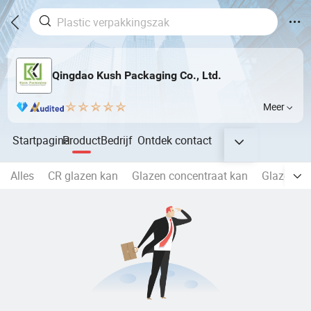
Qingdao Kush Packaging Co., Ltd.
Meer
Startpagina
Product
Bedrijf
Ontdek
contact
Alles
CR glazen kan
Glazen concentraat kan
Glazen sp