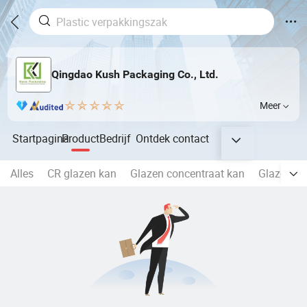
Qingdao Kush Packaging Co., Ltd.
Meer
Startpagina
Product
Bedrijf
Ontdek
contact
Alles
CR glazen kan
Glazen concentraat kan
Glazen sp