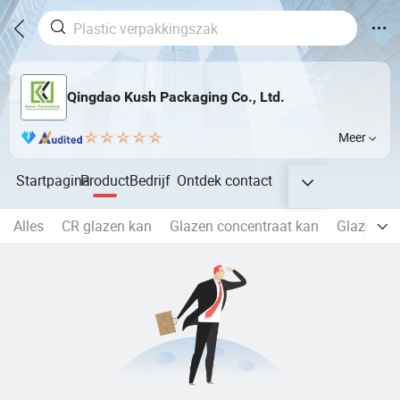
Qingdao Kush Packaging Co., Ltd.
Meer
Startpagina
Product
Bedrijf
Ontdek
contact
Alles
CR glazen kan
Glazen concentraat kan
Glazen sp