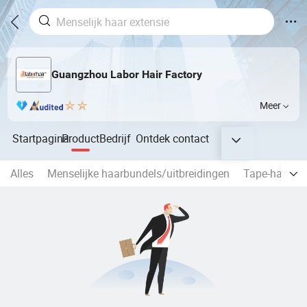
Guangzhou Labor Hair Factory
Meer
Startpagina
Product
Bedrijf
Ontdek
contact
Alles
Menselijke haarbundels/uitbreidingen
Tape-haarver