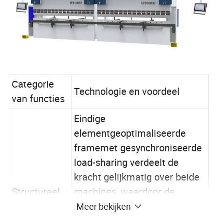
Categorie
Technologie en voordeel
van functies
Eindige
elementgeoptimaliseerde
framemet gesynchroniseerde
load-sharing verdeelt de
kracht gelijkmatig over beide
Structureel
machines, waardoor de
ontwerp
stress-concentratie wordt
Meer bekijken