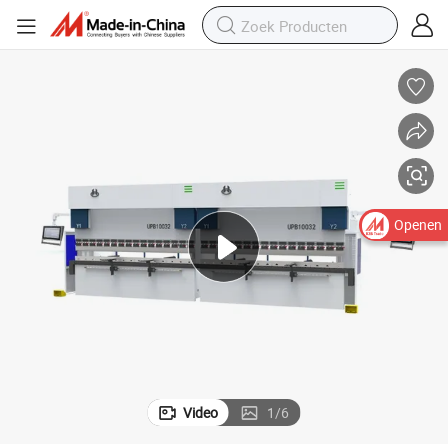
Openen
Video
1
/
6