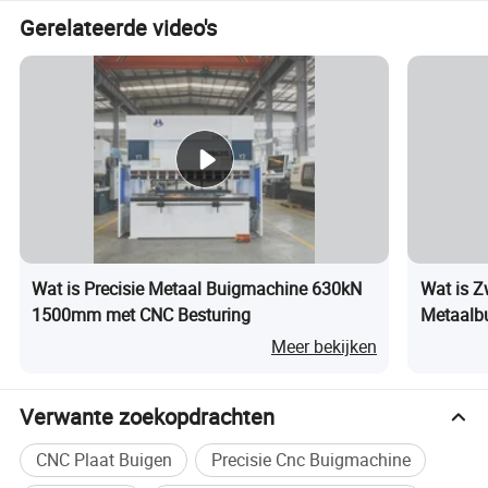
geminimaliseerd, de stabiliteit
Gerelateerde video's
van de verwerking wordt
verbeterd en de levensduur
van belangrijke componenten
wordt verlengd.
Elektrohydraulisch servo-
synchronisatiesysteem
(Rexroth volledig gesloten-lus)
met hoogfrequente kleppen
Wat is Precisie Metaal Buigmachine 630kN
Wat is Z
maakt real-time motion-
1500mm met CNC Besturing
Metaalbu
Plaatme
Synchronisat
kalibratie mogelijk, waardoor
Meer bekijken
ie en
afwijkingen van speling,
precisie
belasting of temperatuur
Verwante zoekopdrachten
worden geëlimineerd.
CNC Plaat Buigen
Precisie Cnc Buigmachine
AchievesY-as repeat