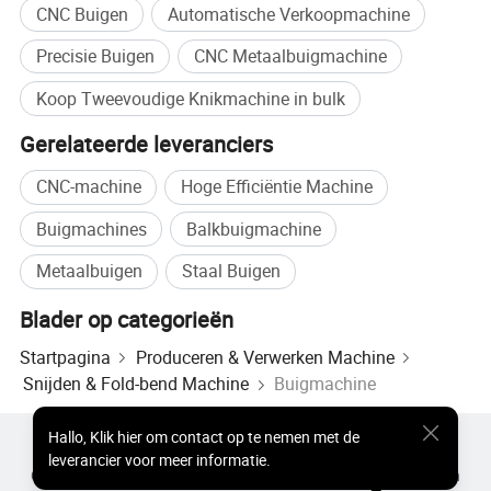
CNC Buigen
Automatische Verkoopmachine
positioning nauwkeurigheid
van ±0,01 mmandangle fout
Precisie Buigen
CNC Metaalbuigmachine
≤±0.5°.
Koop Tweevoudige Knikmachine in bulk
Het CNC-systeem kan met
Gerelateerde leveranciers
één klik schakelen tussen de
CNC-machine
Hoge Efficiëntie Machine
"Linked Mode" en de
"Independent Mode", waardoor
Buigmachines
Balkbuigmachine
Operationele
de omschakeltijd van het
Metaalbuigen
Staal Buigen
flexibiliteit
product tot≤10 minuten wordt
Blader op categorieën
teruggebracht en de
Startpagina
Produceren & Verwerken Machine
aanpassing aan diverse
Snijden & Fold-bend Machine
Buigmachine
werkstukspecificaties wordt
verbeterd.
Hallo
,
Klik hier om contact op te nemen met de
Populaire producten
Hot Products-prijs
leverancier voor meer informatie.
De operators besturen beide
Groothandel Hete Producten
Ster Koper
Pc-site
Inzichten