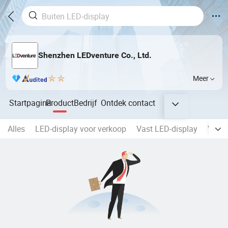
Shenzhen LEDventure Co., Ltd.
Meer
Startpagina
Product
Bedrijf
Ontdek
contact
Alles
LED-display voor verkoop
Vast LED-display
Verhu