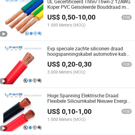
UL Gecertificeerd Thhn/Thwn-2 12AWG
Koper PVC Geïsoleerde Bouddraad met
Nylon Huls voor Flexibele Elektrische
US$
0,50
-
10,00
Installaties
FOB
1.000 Meters
(MOQ)
Evp speciale zachte siliconen draad
hoogspanningskabel automotive kabel
flexibele siliconen kabel
US$
0,20
-
0,30
FOB
3.000 Meters
(MOQ)
Hoge Spanning Elektrische Draad
Flexibele Siliciumkabel Nieuwe Energie
Kabel Siliciumrubber Kabel
US$
0,10
-
1,00
FOB
1.000 Meters
(MOQ)