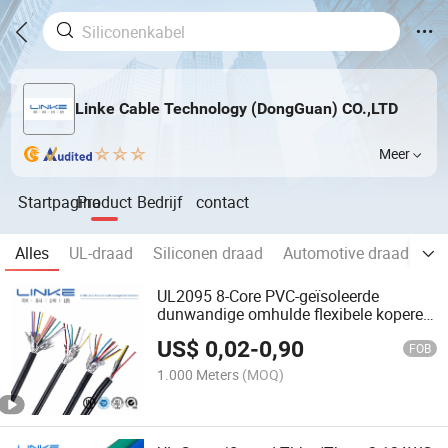
Linke Cable Technology (DongGuan) CO.,LTD
Meer
Startpagina
Product
Bedrijf
contact
Alles
UL-draad
Siliconen draad
Automotive draadboo
UL2095 8-Core PVC-geïsoleerde
dunwandige omhulde flexibele koperen
aansluitkabel met vlechtbescherming
US$
0,02
-
0,90
voor multi-geleider elektrische
FOB
toepassingen
1.000 Meters
(MOQ)