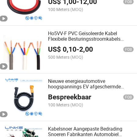
US$
1,00
-
12,00
laadkabelassemblage
FOB
100 Meters
(MOQ)
Ho5VV-F PVC Geïsoleerde Kabel
Flexibele Besturingsstroomkabels
Elektrische Draad Elektrische Kabels
US$
0,10
-
2,00
FOB
500 Meters
(MOQ)
Nieuwe energieautomotive
hoogspannings EV afgeschermde
koperen XLPE-isolatie rubberkabel voor
Bespreekbaar
energieauto
FOB
100 Meters
(MOQ)
Kabelsnoer Aangepaste Bedrading
Snoeren Fabrikanten Automobiel