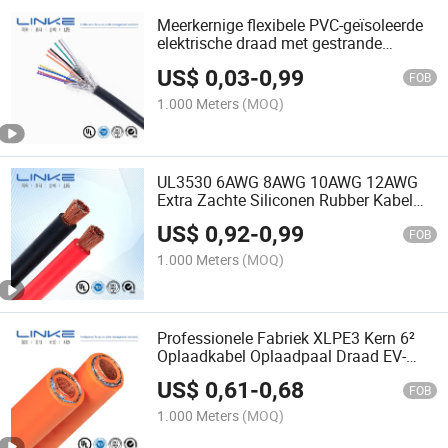
Meerkernige flexibele PVC-geïsoleerde
elektrische draad met gestrande
koperen geleiders voor industriële,
US$
0,03
-
0,99
commerciële en algemene
FOB
bedradingstoepassingen
1.000 Meters
(MOQ)
UL3530 6AWG 8AWG 10AWG 12AWG
Extra Zachte Siliconen Rubber Kabel
Lipo Batterij Stroom Tin-Plating Koper
US$
0,92
-
0,99
Draad
FOB
1.000 Meters
(MOQ)
Professionele Fabriek XLPE3 Kern 6²
Oplaadkabel Oplaadpaal Draad EV-
kabel Snelladen Kabel
US$
0,61
-
0,68
FOB
1.000 Meters
(MOQ)