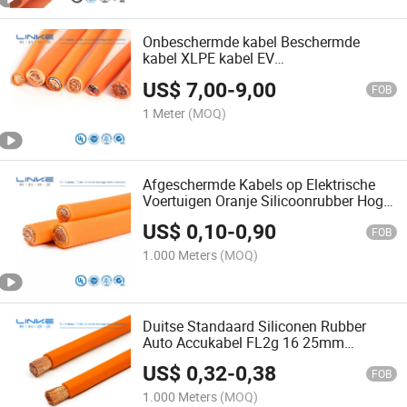
Onbeschermde kabel Beschermde
kabel XLPE kabel EV
hoogspanningslijn voor energieopslag
US$
7,00
-
9,00
FOB
1 Meter
(MOQ)
Afgeschermde Kabels op Elektrische
Voertuigen Oranje Silicoonrubber Hoge
Spanning Nieuwe Energie EV Kabel
US$
0,10
-
0,90
Automatische Accukabel EV
FOB
Krachtkabel
1.000 Meters
(MOQ)
Duitse Standaard Siliconen Rubber
Auto Accukabel FL2g 16 25mm
Siliconen Warmtebestendig FL2g Auto
US$
0,32
-
0,38
Draad voor Auto Accu Aansluiting
FOB
1.000 Meters
(MOQ)