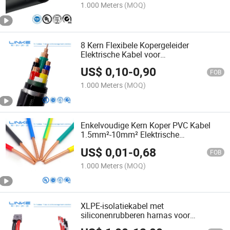
1.000 Meters
(MOQ)
8 Kern Flexibele Kopergeleider
Elektrische Kabel voor
Spoorwegbedrading & Nieuwe Energie
US$
0,10
-
0,90
Oplaadtoepassingen
FOB
1.000 Meters
(MOQ)
Enkelvoudige Kern Koper PVC Kabel
1.5mm²-10mm² Elektrische
Huisaansluitingen Bouwdraad
US$
0,01
-
0,68
FOB
1.000 Meters
(MOQ)
XLPE-isolatiekabel met
siliconenrubberen harnas voor
elektrische voertuigen met UL TUV EV-