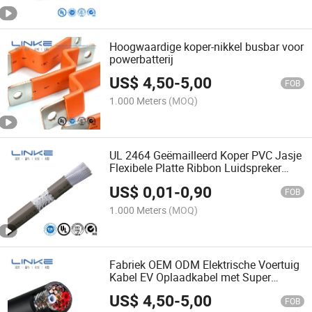
Hoogwaardige koper-nikkel busbar voor
powerbatterij
US$
4,50
-
5,00
FOB
1.000 Meters
(MOQ)
UL 2464 Geëmailleerd Koper PVC Jasje
Flexibele Platte Ribbon Luidspreker
Elektrische Draad Kabel Flexibele Platte
US$
0,01
-
0,90
Kabel
FOB
1.000 Meters
(MOQ)
Fabriek OEM ODM Elektrische Voertuig
Kabel EV Oplaadkabel met Super
Zachte Prestaties
US$
4,50
-
5,00
FOB