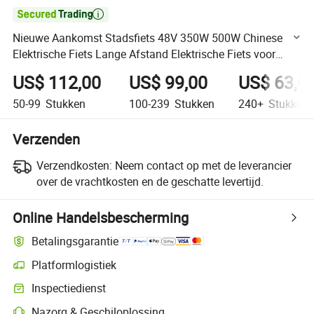

Nieuwe Aankomst Stadsfiets 48V 350W 500W Chinese
Elektrische Fiets Lange Afstand Elektrische Fiets voor
Volwassenen
US$ 112,00
US$ 99,00
US$ 63,0
50-99
Stukken
100-239
Stukken
240+
Stukken
Verzenden
Verzendkosten:
Neem contact op met de leverancier
over de vrachtkosten en de geschatte levertijd.
Online Handelsbescherming
Betalingsgarantie
Platformlogistiek
Duidelijker zendingtracking met platformondersteunde logistiek
Inspectiedienst
Optionele pre-shipment inspectie voor kwaliteits- en kwantiteitscontro
Nazorg & Geschiloplossing