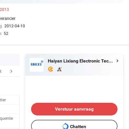
 2013
verancier
ng
2012-04-10
s
52
Haiyan Lixiang Electronic Technology Co., Ltd.
LGESTELDE VRAGEN
tter
Verstuur aanvraag
quentie
Chatten