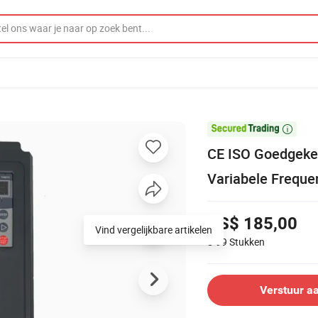

CE ISO Goedgeke
Variabele Freque
US$ 185,00
Vind vergelijkbare artikelen
5-99
Stukken
Verstuur a