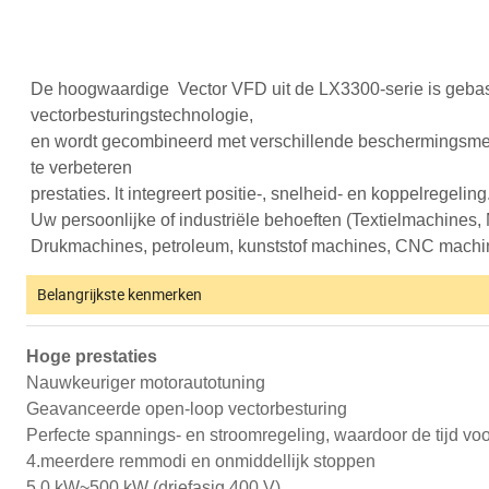
De hoogwaardige
Vector VFD uit de LX3300-serie is geba
vectorbesturingstechnologie,
en wordt gecombineerd met verschillende beschermingsmeth
te verbeteren
prestaties. lt integreert positie-, snelheid- en koppelregel
Uw persoonlijke of industriële behoeften (Textielmachine
Drukmachines, petroleum, kunststof machines, CNC machines,
Belangrijkste kenmerken
Hoge prestaties
Nauwkeuriger motorautotuning
Geavanceerde open-loop vectorbesturing
Perfecte spannings- en stroomregeling, waardoor de tijd voor
4.meerdere remmodi en onmiddellijk stoppen
5.0 kW~500 kW (driefasig 400 V)