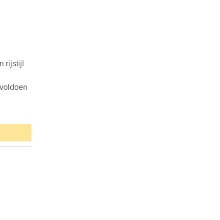
ijstijl
e voldoen