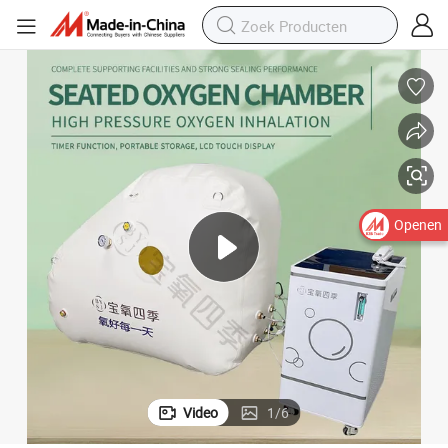
fkamer
Microbarische Gezondheidstherapie Zachte Type Een-Persoons Zuursto
Openen
Video
1
/
6