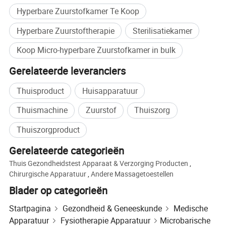
Zo zijn witteboorden, studenten en andere
Hyperbare Zuurstofkamer Te Koop
geestelijke werkers, evenals sport- en
Hyperbare Zuurstoftherapie
Sterilisatiekamer
fitnessliefhebbers, die veel zuurstof verbruiken,
Koop Micro-hyperbare Zuurstofkamer in bulk
gevoelig voor symptomen als duizeligheid,
vermoeidheid, nachtelijke slapeloosheid en
Gerelateerde leveranciers
dagslaperigheid als ze niet worden aangevuld met
Thuisproduct
Huisapparatuur
extra zuurstof.
Thuismachine
Zuurstof
Thuiszorg
Het vermogen van ouderen en middelbare
Thuiszorgproduct
volwassenen om zuurstofmoleculen in hun lichaam
Gerelateerde categorieën
te absorberen zal afnemen.
Thuis Gezondheidstest Apparaat & Verzorging Producten
,
Microhogedrukzuurstoftherapie kan worden
Chirurgische Apparatuur
,
Andere Massagetoestellen
gebruikt om zuurstof aan te vullen, wat de chirurgie
Blader op categorieën
kan versnellen. Micro-hogedruktherapie kan ook
Startpagina
Gezondheid & Geneeskunde
Medische
worden gebruikt om ontsteking en wondherstel te
Apparatuur
Fysiotherapie Apparatuur
Microbarische