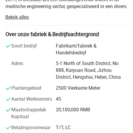
medische engineering sector, gespecialiseerd in een divers
scala aan kritische oplossingen voor de gezondheidszorg.
Bekijk alles
Zijn product- en serviceportfolio omvat hoogwaardige
gastoevoersystemen voor medische centra, geavanceerde
apparatuur voor het genereren van zuurstof in de
Over onze fabriek & Bedrijfsachtergrond
medische moleculaire zeef, betrouwbare medische
Soort bedrijf
Fabrikant/fabriek &
systemen voor negatieve drukzuiging, hoogwaardige
Handelsbedrijf
medische persluchtsystemen en geavanceerde medische
apparatuur voor luchtzuivering. Naast deze kernproducten
Adres
5-1 North of South District, No.
blinkt het bedrijf uit in het leveren van hoogwaardige
888, Kaiyuan Road, Jizhou
zuiveringstechnieken voor essentiële ziekenhuisfaciliteiten
District, Hengshui, Hebei, China
zoals operatiekamers, ICU/CCU's, vloeistofdispensers,
Plantengebied
2500 Vierkante Meter
toevoerkamers en laboratoria. Het onderscheidt zich ook
in de techniek van stralingsbescherming, en verstevigt zijn
Aantal Werknemers
45
positie als veelzijdige onderneming die zich toelegt op het
bevorderen van de medische infrastructuur.
Maatschappelijk
20,100,000 RMB
Kapitaal
Zich stevig aan het principe van 'klantgericht,
servicegericht' houdt, heeft het bedrijf 17
Betalingsvoorwaar
T/T, LC