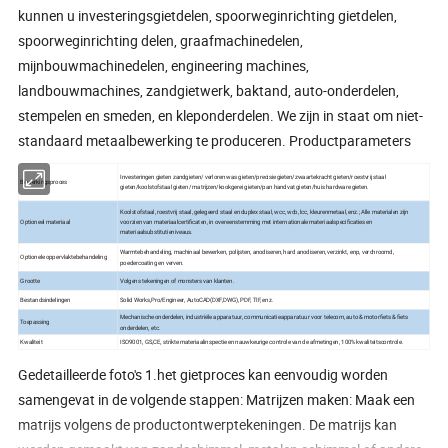
kunnen u investeringsgietdelen, spoorweginrichting gietdelen,
spoorweginrichting delen, graafmachinedelen,
mijnbouwmachinedelen, engineering machines,
landbouwmachines, zandgietwerk, baktand, auto-onderdelen,
stempelen en smeden, en kleponderdelen. We zijn in staat om niet-
standaard metaalbewerking te produceren. Productparameters
Investeringen gieten zandgieten/ verloren was gieten/precisie gieten/zwaartekracht gieten/roestvrij staal
Bewerkingsproces
gieten/koolstofstaal gieten/ matrijzen/kookgerei gieten/pan handvat gieten/huis hardware gieten.
Koolstofstaal, roestvrij staal, gelegeerd staal en duplex staal, wcc, wcb, lcc, kleurenmetaal, enz.; Alle materialen zijn
Optioneel materiaal
voorzien van materiaalcertificaten, in overeenstemming met internationale materiaalspecificaties en
materiaalsubstitutieniveaus.
Warmtebehandeling, machinaal bewerken, polijsten, anodiseren, hard anodiseren, verzinkt, enp, verchroomd,
Optionele oppervlaktebehandeling
poedercoating en verven.
Grootte
Volgens tekeningen of monsters van klanten.
Bestandsindelingen
Solid Works,Pro/Engineer, AutoCAD(DXF,DWG), PDF, TIF, enz.
Mechanische onderdelen, industriële apparatuur, communicatieapparatuur voor telecom, auto & motorfiets & fiets
Toepassing
onderdelen, etc.
Kwaliteit
ISO9001, GS,CE, strikte materiaalinspectie en nauwkeurige controle van de afmetingen, 100% kwaliteitscontrole.
Gedetailleerde foto's 1.het gietproces kan eenvoudig worden
samengevat in de volgende stappen: Matrijzen maken: Maak een
matrijs volgens de productontwerptekeningen. De matrijs kan