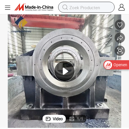
l investering matrijs staal metalen verwerking machines gietstukken
ODM CNC-bewerking precisie gegoten metalen gereedschap auto-onderdee
Openen
Video
1
/
1