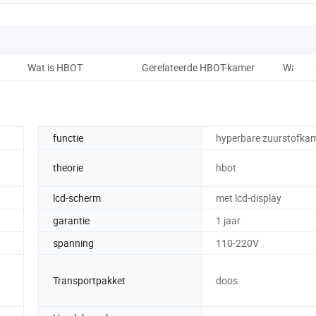
Wat is HBOT
Gerelateerde HBOT-kamer
Waarom
functie
hyperbare zuurstofka
theorie
hbot
lcd-scherm
met lcd-display
garantie
1 jaar
spanning
110-220V
Transportpakket
doos