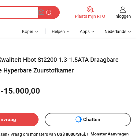
Inloggen
Plaats mijn RFQ
Koper
Helpen
Apps
Nederlands
aliteit Hbot St2200 1.3-1.5ATA Draagbare
e Hyperbare Zuurstofkamer
0-15.000,00
anvraag
Chatten
issen? Vraag om monsters van
!
Monster Aanvragen
US$ 8000/Stuk