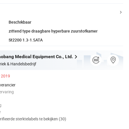
Beschikbaar
zittend type draagbare hyperbare zuurstofkamer
St2200 1.3-1.5ATA
obang Medical Equipment Co., Ltd.
riek & Handelsbedrijf
s 2019
verancier
ervaring
g
e
ifieerde sterktelabels te bekijken (30)