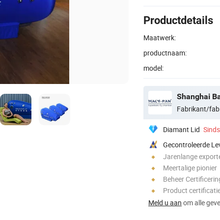
Productdetails
Maatwerk:
productnaam:
model:
Shanghai Ba
Fabrikant/fab
Diamant Lid
Sind
Gecontroleerde Le
Jarenlange export
Meertalige pionier
Beheer Certificerin
Product certificati
Meld u aan
om alle gever