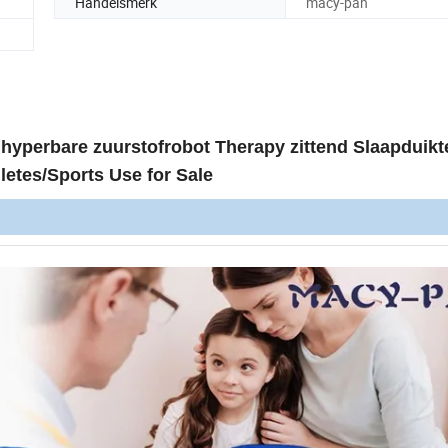
Handelsmerk
macy-pan
hyperbare zuurstofrobot Therapy zittend Slaapduikt
etes/Sports Use for Sale