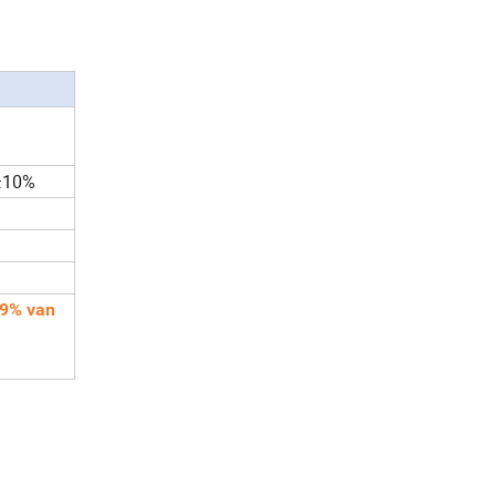
)
±10%
99% van