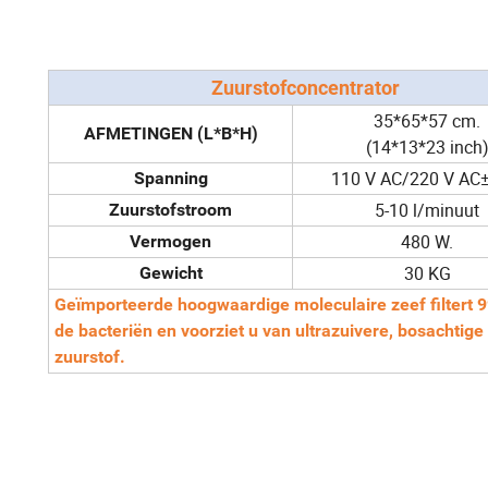
Zuurstofconcentrator
35*65*57 cm.
AFMETINGEN (L*B*H)
(14*13*23 inch
110 V AC/220 V AC
Spanning
5-10 l/minuut
Zuurstofstroom
480 W.
Vermogen
30 KG
Gewicht
Geïmporteerde hoogwaardige moleculaire zeef filtert 
de bacteriën en voorziet u van ultrazuivere, bosachtige
zuurstof.