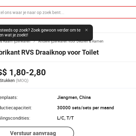
steeds op zoek? Zoek gewoon verder om te
en wat je zoekt!
 & Raam Ijzerwaren
Andere Ijzerwaren voor Deuren & Ramen

brikant RVS Draaiknop voor Toilet
$ 1,80-2,80
Stukken
(MOQ)
enplaats:
Jiangmen, China
uctiecapaciteit:
30000 sets/sets per maand
lingscondities:
L/C, T/T
Verstuur aanvraag