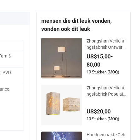
mensen die dit leuk vonden,
vonden ook dit leuk
Zhongshan Verlichti
ngsfabriek Ontwerp
er Aanpasbare Hog
Turn &
US$15,00-
e Kwaliteit Hotel Taf
80,00
ellamp en Stijlvolle V
loerlamp met Stoffe
10 Stukken (MOQ)
k, PVD,
n Kap tegen Fabriek
sprijs
Zhongshan Verlichti
lance
ngsfabriek Populair
e Travertijnmateriaa
l Aanpasbare Ontw
US$20,00
erper LED Wandlam
pen voor Huishoude
10 Stukken (MOQ)
lijke Decoratie
Handgemaakte Geb