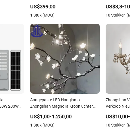
LED
Pijp Zhongshan Guzhen Verlichting
Aanraakstof 
US$399,00
US$3,3-10
udelijke
voor Hotel Restaurant Winkelcentrum
voor Koffiehu
1 Stuk (MOQ)
10 Stukken 
lar
Aangepaste LED Hanglamp
Zhongshan Ver
 150W 200W
Zhongshan Magnolia Kroonluchter
Verkoop Nieu
r voor
voor Hotel en Restaurant Interieur
Aanpasbare D
US$1,00-1.250,00
US$10,00-
Engineering Verlichtingsprojecten
Kroonluchter
1 Stuk (MOQ)
10 Stukken 
Bruiloften te