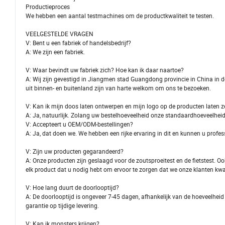
Productieproces
We hebben een aantal testmachines om de productkwaliteit te testen.
VEELGESTELDE VRAGEN
V: Bent u een fabriek of handelsbedrijf?
A: We zijn een fabriek.
V: Waar bevindt uw fabriek zich? Hoe kan ik daar naartoe?
A: Wij zijn gevestigd in Jiangmen stad Guangdong provincie in China in 
uit binnen- en buitenland zijn van harte welkom om ons te bezoeken.
V: Kan ik mijn doos laten ontwerpen en mijn logo op de producten laten z
A: Ja, natuurlijk. Zolang uw bestelhoeveelheid onze standaardhoeveelhei
V: Accepteert u OEM/ODM-bestellingen?
A: Ja, dat doen we. We hebben een rijke ervaring in dit en kunnen u profes
V: Zijn uw producten gegarandeerd?
A: Onze producten zijn geslaagd voor de zoutsproeitest en de fietstest. O
elk product dat u nodig hebt om ervoor te zorgen dat we onze klanten kwa
V: Hoe lang duurt de doorlooptijd?
A: De doorlooptijd is ongeveer 7-45 dagen, afhankelijk van de hoeveelhei
garantie op tijdige levering.
V: Kan ik monsters krijgen?