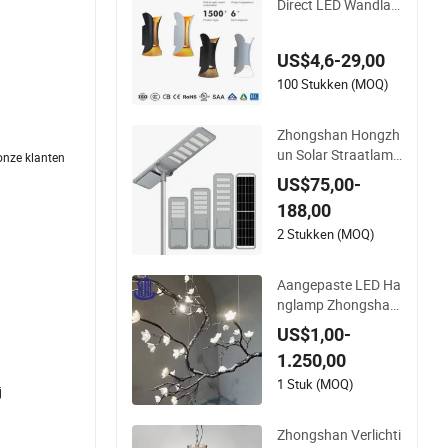
Direct LED Wandla
mp, 15W-30W, Bewe
gingssensor, voor G
US$4,6-29,00
arage Pad
100 Stukken (MOQ)
Zhongshan Hongzh
un Solar Straatlamp
onze klanten
Alles-in-één 150W 2
US$75,00-
00W 300W met Gar
188,00
antie 3 Jaar voor Sn
.
elweg
2 Stukken (MOQ)
Aangepaste LED Ha
nglamp Zhongshan
Magnolia Kroonluch
US$1,00-
ter voor Hotel en Re
1.250,00
staurant Interieur E
ngineering Verlichti
1 Stuk (MOQ)
j
ngsprojecten
Zhongshan Verlichti