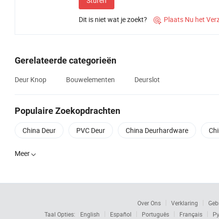
Sturen
Dit is niet wat je zoekt?
Plaats Nu het Ver

Gerelateerde categorieën
Deur Knop
Bouwelementen
Deurslot
Populaire Zoekopdrachten
China Deur
PVC Deur
China Deurhardware
Chi
Meer

Over Ons
Verklaring
Geb
Taal Opties:
English
Español
Português
Français
Ру