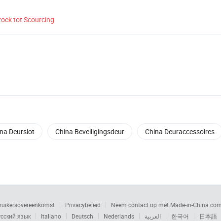
zoek tot Scourcing
na Deurslot
China Beveiligingsdeur
China Deuraccessoires
ruikersovereenkomst
Privacybeleid
Neem contact op met Made-in-China.co
сский язык
Italiano
Deutsch
Nederlands
العربية
한국어
日本語