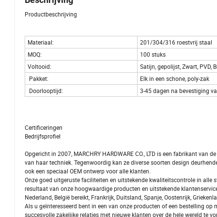
Productbeschrijving
Materiaal:
201/304/316 roestvrij staal
MOQ:
100 stuks
Voltooid:
Satijn, gepolijst, Zwart, PVD, 
Pakket:
Elk in een schone, poly-zak
Doorlooptijd:
3-45 dagen na bevestiging va
Certificeringen
Bedrijfsprofiel
Opgericht in 2007, MARCHRY HARDWARE CO., LTD is een fabrikant van de b
van haar techniek. Tegenwoordig kan ze diverse soorten design deurhendel, 
ook een speciaal OEM ontwerp voor alle klanten.
Onze goed uitgeruste faciliteiten en uitstekende kwaliteitscontrole in alle
resultaat van onze hoogwaardige producten en uitstekende klantenservice
Nederland, België bereikt, Frankrijk, Duitsland, Spanje, Oostenrijk, Griek
Als u geïnteresseerd bent in een van onze producten of een bestelling op 
succesvolle zakelijke relaties met nieuwe klanten over de hele wereld te v