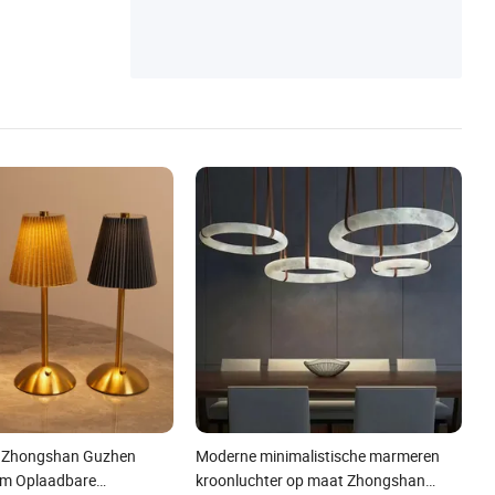
s, Hardware voor toiletpartitionen
p Zhongshan Guzhen
Moderne minimalistische marmeren
lim Oplaadbare
kroonluchter op maat Zhongshan