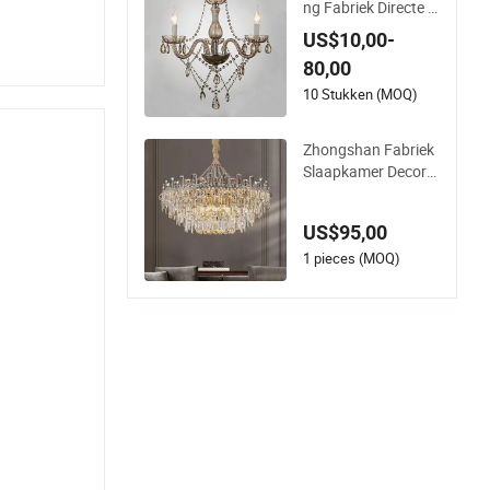
ng Fabriek Directe V
erkoop Nieuwe Klas
US$10,00-
sieke Aanpasbare D
80,00
ecoratieve Kristallen
Kroonluchters Hang
10 Stukken (MOQ)
lampen voor Bruilof
ten tegen Lage Prijs
Zhongshan Fabriek
Slaapkamer Decora
tieve Luxe Moderne
K9 Kristallen Kroonl
US$95,00
uchters Hanglampe
n
1 pieces (MOQ)