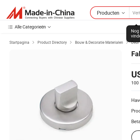
Producten
Alle Categorieën
Nog 
vind
Startpagina
Product Directory
Bouw & Decoratie Materialen
Deur



Fa
US
100 
Hav
Prod
Beta