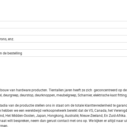
Brons, enz.
n de bestelling
ouw van hardware producten. Tientallen jaren heeft ze zich geconcentreerd op de
deurgreep, deurstop, deurknoppen, meubelgreep, Scharnier, elektrische kast fitting, 
 stadia van de productie stellen ons in staat om de totale klanttevredenheid te garan
 hebben we een wereldwijd verkoopnetwerk bereikt dat de VS, Canada, het Verenigd 
enland, Het Midden-Oosten, Japan, Hongkong, Australië, Nieuw-Zeeland, En Zuid-Afrika.
maat wilt bespreken, neem dan gerust contact met ons op. We kijken er altijd naar u
ormen.