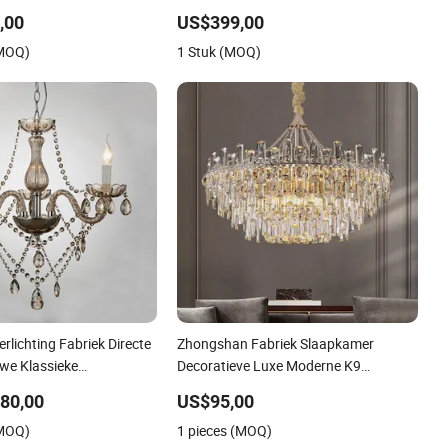
Tafellampen met USB
groothandel hotel slaapkamer luxe
,00
US$399,00
is
natuurlijke marmeren hanglamp
(MOQ)
1 Stuk (MOQ)
lichting Fabriek Directe
Zhongshan Fabriek Slaapkamer
we Klassieke
Decoratieve Luxe Moderne K9
ecoratieve Kristallen
Kristallen Kroonluchters Hanglampen
80,00
US$95,00
s Hanglampen voor
(MOQ)
1 pieces (MOQ)
gen Lage Prijs