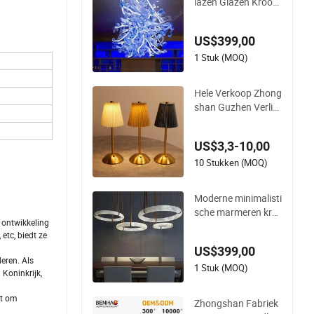
lazen Glazen Kroonl
uchter Luxe Creatie
ve Gebogen Pijp Zh
US$399,00
ongshan Guzhen Ve
rlichting voor Hotel
1 Stuk (MOQ)
Restaurant Winkelc
entrum
Hele Verkoop Zhong
shan Guzhen Verlic
hting Slim Oplaadba
re Aanraakstof Tafe
US$3,3-10,00
llampen met USB vo
or Koffiehuis
10 Stukken (MOQ)
Moderne minimalisti
sche marmeren kro
 ontwikkeling
onluchter op maat Z
etc, biedt ze
hongshan groothan
US$399,00
del hotel slaapkame
deren. Als
r luxe natuurlijke ma
1 Stuk (MOQ)
Koninkrijk,
rmeren hanglamp
it om
Zhongshan Fabriek