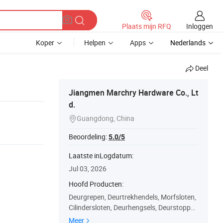
Inloggen
Plaats mijn RFQ
Koper
Helpen
Apps
Nederlands
Deel
Jiangmen Marchry Hardware Co., Lt
d.
Guangdong, China

Beoordeling:
5.0/5
Laatste inLogdatum:
Jul 03, 2026
Hoofd Producten:
Deurgrepen, Deurtrekhendels, Morfsloten,
Cilindersloten, Deurhengsels, Deurstopper
s, Jassenhaken, Meubelgrepen, Deurkijker
Meer