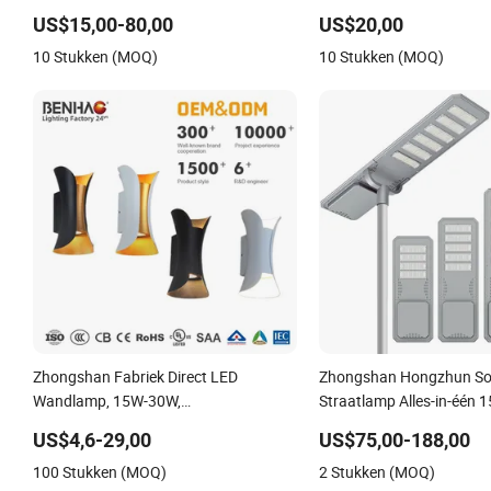
Hotel Tafellamp en Stijlvolle Vloerlamp
Aanpasbare Ontwerper 
US$15,00-80,00
US$20,00
met Stoffen Kap tegen Fabrieksprijs
Wandlampen voor Huisho
10 Stukken (MOQ)
10 Stukken (MOQ)
Decoratie
Zhongshan Fabriek Direct LED
Zhongshan Hongzhun So
Wandlamp, 15W-30W,
Straatlamp Alles-in-één
Bewegingssensor, voor Garage Pad
300W met Garantie 3 Jaa
US$4,6-29,00
US$75,00-188,00
Snelweg
100 Stukken (MOQ)
2 Stukken (MOQ)