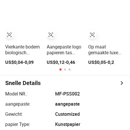
voor fastfood
Leckernijen
kraftpapierzakken
Karton Handvat
voor
Kraft Katoen
voedselbezorging
Papier Winkelen
Verpakking Tas
Kleine Gift Riem
Gesloten
Verzending
Vierkante bodem
Aangepaste logo
Op maat
Kledingzak
biologisch
papieren tas
gemaakte luxe
afbreekbare
groothandel
geschenk
US$0,04-0,09
US$0,12-0,46
US$0,05-0,2
papieren
bedrukte papieren
kraftpapier
geschenk
geschenkzakken
tassen voor
winkelzakken
winkelzak
winkelen
bruine
verpakkingen
Snelle Details
kraftpapieren zak
online
Model NR.:
MF-PSS002
aangepaste:
aangepaste
Gewicht:
Customized
papier Type:
Kunstpapier