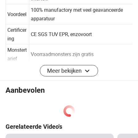
QC
Intertek.
100% manufactory met veel geavanceerde
Voordeel
apparatuur
Certificer
CE SGS TUV EPR, enzovoort
ing
Monstert
Voorraadmonsters zijn gratis
arief
Meer bekijken
MOQ
500 stuks
Aanbevolen
Gedetailleerde foto's
Gerelateerde Video's
Installatie-instructies
Verpakking en verzending