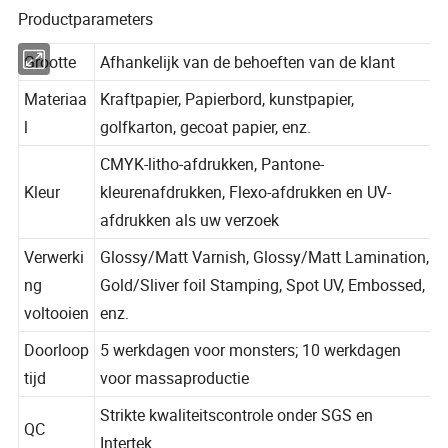
Productparameters
Grootte
Afhankelijk van de behoeften van de klant
Materiaa
Kraftpapier, Papierbord, kunstpapier,
l
golfkarton, gecoat papier, enz.
CMYK-litho-afdrukken, Pantone-
Kleur
kleurenafdrukken, Flexo-afdrukken en UV-
afdrukken als uw verzoek
Verwerki
Glossy/Matt Varnish, Glossy/Matt Lamination,
ng
Gold/Sliver foil Stamping, Spot UV, Embossed,
voltooien
enz.
Doorloop
5 werkdagen voor monsters; 10 werkdagen
tijd
voor massaproductie
Strikte kwaliteitscontrole onder SGS en