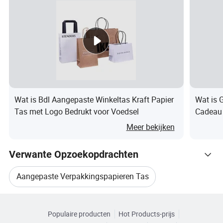
Bedrijfsprofiel
Aftersales-service
VEELGESTELDE VRAGEN
Wat is Bdl Aangepaste Winkeltas Kraft Papier
Wat is 
Tas met Logo Bedrukt voor Voedsel
Cadeau 
Zelfkle
Meer bekijken
Huwelij
Verwante Opzoekopdrachten
Aangepaste Verpakkingspapieren Tas
Blader door Categorieën
Aangepaste Logo Tas
Aangepaste Druktas
Populaire producten
Hot Products-prijs