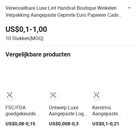
Verwisselbare Luxe Lint Handvat Boutique Winkelen
Verpakking Aangepaste Geprinte Euro Papieren Cadeau
Tassen met Logo
US$0,1-1,00
10
Stukken(MOQ)
Vergelijkbare producten
FSC/FDA
Ontwerp Luxe
Kerstmis
goedgekeurde
Aangepaste Logo
Aangepaste
wegwerpbare
Geprinte Kraft
Cosmetica
US$0,08-0,15
US$0,008-0,3
US$0,1-0,21
recyclebare
Cadeauverpakkingspapieren
Winkelen
afhaalverpakkingen
Tas
Sieraden Huwelijk