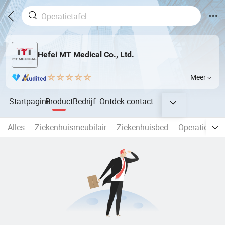
Hefei MT Medical Co., Ltd.
Meer
Startpagina
Product
Bedrijf
Ontdek
contact
Alles
Ziekenhuismeubilair
Ziekenhuisbed
Operatie La