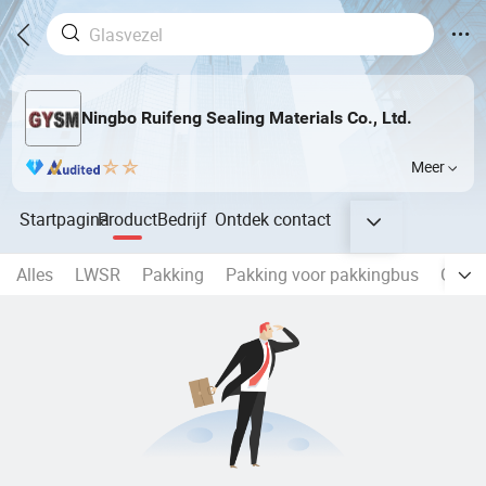
Ningbo Ruifeng Sealing Materials Co., Ltd.
Meer
Startpagina
Product
Bedrijf
Ontdek
contact
Alles
LWSR
Pakking
Pakking voor pakkingbus
Glasv