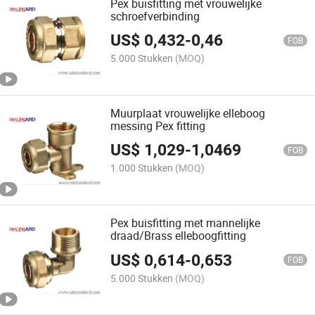
Pex buisfitting met vrouwelijke
schroefverbinding
US$
0,432
-
0,46
FOB
5.000 Stukken
(MOQ)
Muurplaat vrouwelijke elleboog
messing Pex fitting
US$
1,029
-
1,0469
FOB
1.000 Stukken
(MOQ)
Pex buisfitting met mannelijke
draad/Brass elleboogfitting
US$
0,614
-
0,653
FOB
5.000 Stukken
(MOQ)