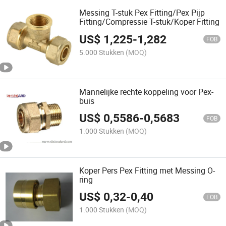
Messing T-stuk Pex Fitting/Pex Pijp
Fitting/Compressie T-stuk/Koper Fitting
US$
1,225
-
1,282
FOB
5.000 Stukken
(MOQ)
Mannelijke rechte koppeling voor Pex-
buis
US$
0,5586
-
0,5683
FOB
1.000 Stukken
(MOQ)
Koper Pers Pex Fitting met Messing O-
ring
US$
0,32
-
0,40
FOB
1.000 Stukken
(MOQ)