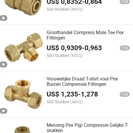
US$
0,8352
-
0,864
FOB
500 Stukken
(MOQ)
Groothandel Compress Male Tee Pex
Fittingen
US$
0,9309
-
0,963
FOB
500 Stukken
(MOQ)
Vrouwelijke Draad T-shirt voor Pex
Buizen Compressie Fittingen
US$
1,235
-
1,278
FOB
500 Stukken
(MOQ)
Messing Pex Pijp Compressie Gelijke T-
stukken