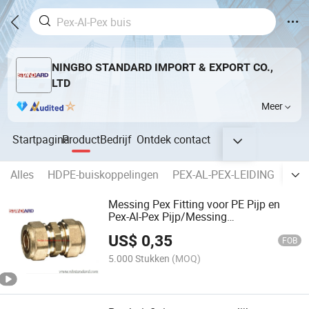
NINGBO STANDARD IMPORT & EXPORT CO.,
LTD
Meer
Startpagina
Product
Bedrijf
Ontdek
contact
Alles
HDPE-buiskoppelingen
PEX-AL-PEX-LEIDING
PEX
Messing Pex Fitting voor PE Pijp en
Pex-Al-Pex Pijp/Messing
Koppeling/Nippel
US$
0,35
FOB
5.000 Stukken
(MOQ)