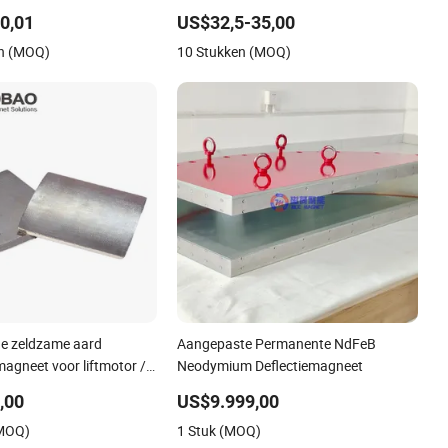
 Scheidingsblok Plaat
Aarde Magneten Magnetische Bar
0,01
US$32,5-35,00
en (MOQ)
10 Stukken (MOQ)
e zeldzame aard
Aangepaste Permanente NdFeB
agneet voor liftmotor /
Neodymium Deflectiemagneet
ymium magneet /
,00
US$9.999,00
uper sterke magneet
(MOQ)
1 Stuk (MOQ)