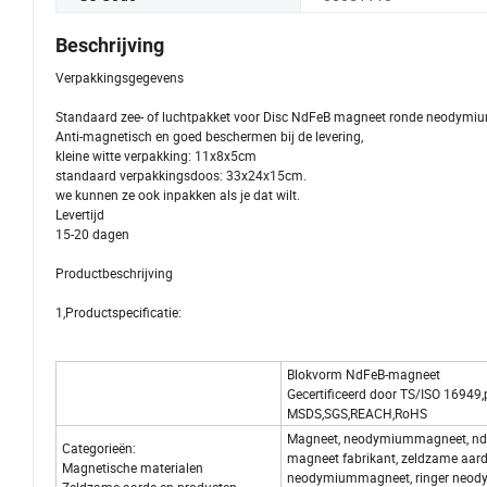
Beschrijving
Verpakkingsgegevens
Standaard zee- of luchtpakket voor Disc NdFeB magneet ronde neodymi
Anti-magnetisch en goed beschermen bij de levering,
kleine witte verpakking: 11x8x5cm
standaard verpakkingsdoos: 33x24x15cm.
we kunnen ze ook inpakken als je dat wilt.
Levertijd
15-20 dagen
Productbeschrijving
1,Productspecificatie:
Blokvorm NdFeB-magneet
Gecertificeerd door TS/ISO 16949
MSDS,SGS,REACH,RoHS
Magneet, neodymiummagneet, ndf
Categorieën:
magneet fabrikant, zeldzame aard
Magnetische materialen
neodymiummagneet, ringer neody