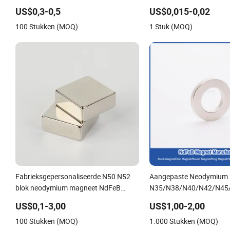
cadeau
Neodymium Magneet Aa
US$0,3-0,5
US$0,015-0,02
Vissersmagneten
100 Stukken (MOQ)
1 Stuk (MOQ)
Fabrieksgepersonaliseerde N50 N52
Aangepaste Neodymium
blok neodymium magneet NdFeB
N35/N38/N40/N42/N45
vierkante sterke magneet
Zeldzame Aarde Perman
US$0,1-3,00
US$1,00-2,00
Magneet Sterk/Boog/Sect
100 Stukken (MOQ)
1.000 Stukken (MOQ)
Blok Rond Neodymium M