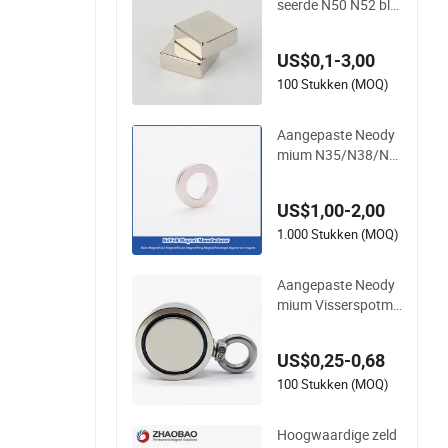
seerde N50 N52 blo
k neodymium magn
eet NdFeB vierkante
US$0,1-3,00
sterke magneet
100 Stukken (MOQ)
Aangepaste Neody
mium N35/N38/N4
0/N42/N45/N50/N
52/N55 Zeldzame A
US$1,00-2,00
arde Permanente N
dFeB Magneet Ster
1.000 Stukken (MOQ)
k/Boog/Sectie Ring
Rond Blok Rond Ne
Aangepaste Neody
odymium Magneet
mium Visserspotma
gnet met 300kgs/6
60lbs Treksterkte Pe
US$0,25-0,68
rmanente Magnete
n
100 Stukken (MOQ)
Hoogwaardige zeld