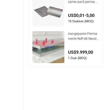
zame aard permane
nte magneet voor lif
tmotor / Sterke neo
US$0,01-5,00
dymium magneet /
Aangepaste super s
10 Stukken (MOQ)
terke magneet
Aangepaste Perma
nente NdFeB Neody
mium Deflectiemag
neet
US$9.999,00
1 Stuk (MOQ)