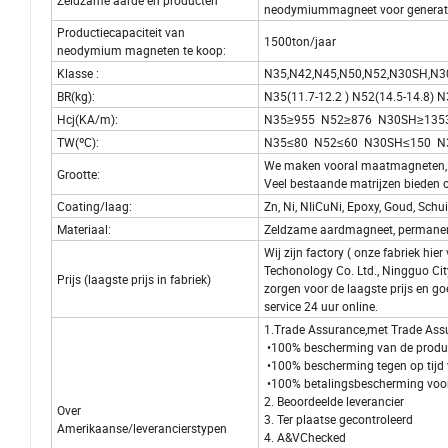
Zeldzame aarde en producten
neodymiummagneet voor generato
Productiecapaciteit van
1500ton/jaar
neodymium magneten te koop:
Klasse :
N35,N42,N45,N50,N52,N30SH,N
BR(kg):
N35(11.7-12.2 ) N52(14.5-14.8) 
Hcj(KA/m):
N35≥955 N52≥876 N30SH≥135
TW(ºC):
N35≤80 N52≤60 N30SH≤150 N
We maken vooral maatmagneten,
Grootte:
Veel bestaande matrijzen bieden 
Coating/laag:
Zn, Ni, NIiCuNi, Epoxy, Goud, Schui
Materiaal:
Zeldzame aardmagneet, permanen
Wij zijn factory ( onze fabriek hi
Techonology Co. Ltd., Ningguo City
Prijs (laagste prijs in fabriek)
zorgen voor de laagste prijs en go
service 24 uur online.
1.Trade Assurance,met Trade Assur
•100% bescherming van de produc
•100% bescherming tegen op tijd
•100% betalingsbescherming voo
2. Beoordeelde leverancier
Over
3. Ter plaatse gecontroleerd
Amerikaanse/leverancierstypen
4. A&VChecked