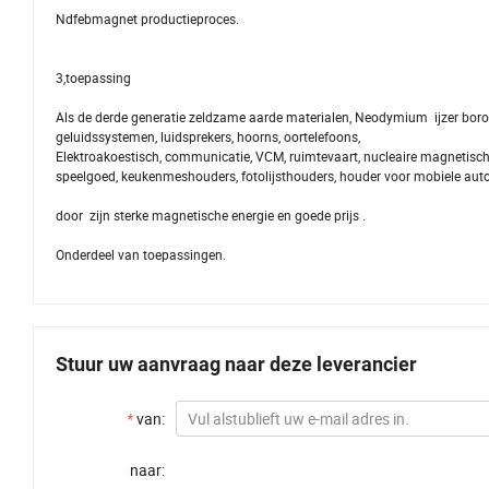
Ndfebmagnet productieproces.
3,toepassing
Als de derde generatie zeldzame aarde materialen, Neodymium ijzer boro
geluidssystemen, luidsprekers, hoorns, oortelefoons,
Elektroakoestisch, communicatie, VCM, ruimtevaart, nucleaire magnetisc
speelgoed, keukenmeshouders, fotolijsthouders, houder voor mobiele au
door zijn sterke magnetische energie en goede prijs .
Onderdeel van toepassingen.
Stuur uw aanvraag naar deze leverancier
*
van:
naar: