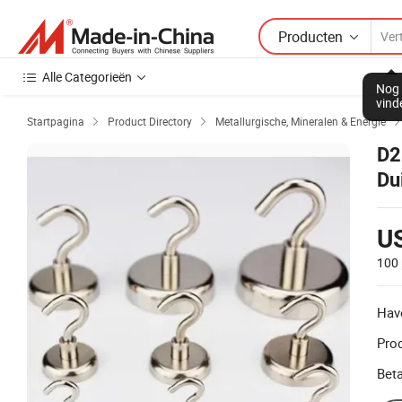
Producten
Alle Categorieën
Nog 
vind
Startpagina
Product Directory
Metallurgische, Mineralen & Energie


D2
Du
US
100 
Hav
Prod
Beta