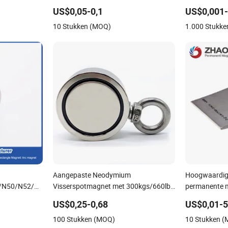
ngepaste
Ring voor Sensor Robots
Kwaliteit Hef
US$0,05-0,1
US$0,001-
Magneet
10 Stukken (MOQ)
1.000 Stukk
Aangepaste Neodymium
Hoogwaardig
/N50/N52/N55
Visserspotmagnet met 300kgs/660lbs
permanente m
ente NdFeB
Treksterkte Permanente Magneten
Sterke neod
US$0,25-0,68
US$0,01-5
ie Ring Rond
Aangepaste s
100 Stukken (MOQ)
10 Stukken 
agneet