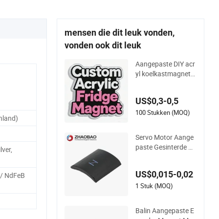
mensen die dit leuk vonden,
vonden ook dit leuk
Aangepaste DIY acr
yl koelkastmagnete
n promotioneel cad
eau
US$0,3-0,5
100 Stukken (MOQ)
nland)
Servo Motor Aange
paste Gesinterde Pe
lver,
rmanente Magneet
Sterke Neodymium
US$0,015-0,02
/ NdFeB
Magneet Aangepas
te Vissersmagneten
1 Stuk (MOQ)
Balin Aangepaste E