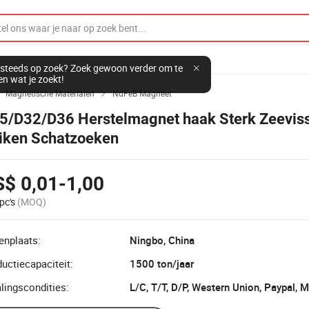
steeds op zoek? Zoek gewoon verder om te
en wat je zoekt!
Magnetische Materialen
NdFeB Magneet


5/D32/D36 Herstelmagnet haak Sterk Zeevis
iken Schatzoeken
$ 0,01-1,00
pc's
(MOQ)
enplaats:
Ningbo, China
uctiecapaciteit:
1500 ton/jaar
lingscondities:
L/C, T/T, D/P, Western Union, Paypal,