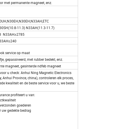
r met permanente magneet, enz.
30UH,N30EH,N30EH,N33AH,ETC
N30SH(10.8-11.3) N33AH(11.3-11.7)
3 N33AH≥2785
33AH≤240
ook service op maat
fje, gepassiveerd, met rubber bedekt, enz.
te magneet, gesinterde ndfeb magneet
er voor u check: Anhui Ning Magnetic Electronics
, Anhui Province, china), controleren elk proces,
ede kwaliteit en de beste service voor u, we beste
ance profiteert u van:
tkwaliteit
 verzonden goederen
r uw gedekte bedrag