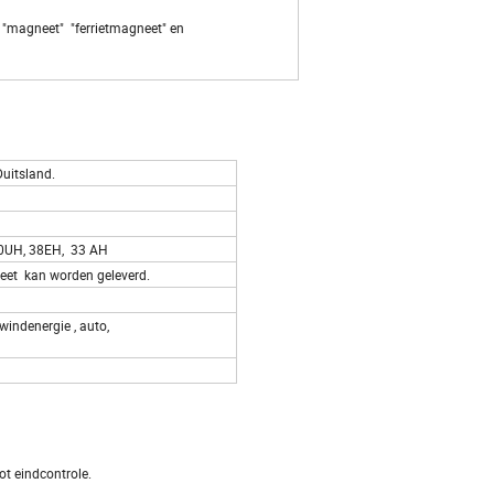
 "magneet" "ferrietmagneet" en
Duitsland.
 40UH, 38EH, 33 AH
gneet kan worden geleverd.
 windenergie , auto,
tot eindcontrole.