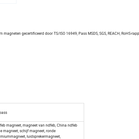
um magneten gecertificeerd door TS/ISO 16949, Pass MSDS, SGS, REACH, RoHS-rap
,pass
eb magneet, magneet van ndfeb, China ndfeb
e magneet, schijf magneet, ronde
miummagneet, luidsprekermagneet,