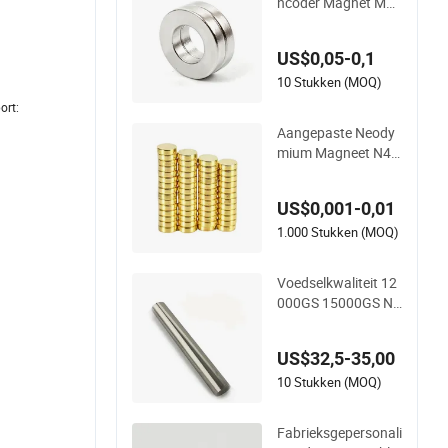
ncoder Magnet Mult
ipool Sensor Magne
t Neodymium Ring v
US$0,05-0,1
oor Sensor Robots
10 Stukken (MOQ)
port:
Aangepaste Neody
mium Magneet N4
2/N45/N52 Grote Z
ware Industrieel Kw
US$0,001-0,01
aliteit Hef Scheiding
sblok Plaat Magnee
1.000 Stukken (MOQ)
t
Voedselkwaliteit 12
000GS 15000GS Ne
odymium Stang Cili
nder Zeldzame Aard
US$32,5-35,00
e Magneten Magnet
ische Bar
10 Stukken (MOQ)
Fabrieksgepersonali