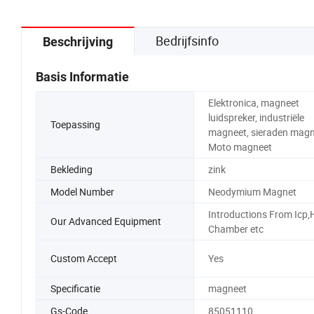
Bedrijfsinfo
Beschrijving
Basis Informatie
Elektronica, magneet
luidspreker, industriële
Toepassing
magneet, sieraden magn
Moto magneet
Bekleding
zink
Model Number
Neodymium Magnet
Introductions From Icp,
Our Advanced Equipment
Chamber etc
Custom Accept
Yes
Specificatie
magneet
Gs-Code
85051110