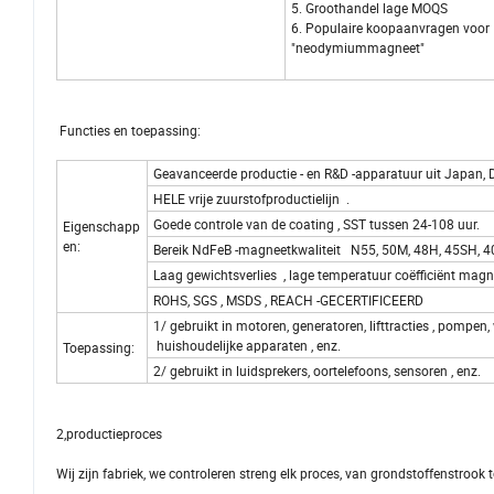
5. Groothandel lage MOQS
6. Populaire koopaanvragen voor
"neodymiummagneet"
Functies en toepassing:
Geavanceerde productie - en R&D -apparatuur uit Japan, 
HELE vrije zuurstofproductielijn .
Goede controle van de coating , SST tussen 24-108 uur.
Eigenschapp
en:
Bereik NdFeB -magneetkwaliteit N55, 50M, 48H, 45SH,
Laag gewichtsverlies , lage temperatuur coëfficiënt ma
ROHS, SGS , MSDS , REACH -GECERTIFICEERD
1/ gebruikt in motoren, generatoren, lifttracties , pompen,
huishoudelijke apparaten , enz.
Toepassing:
2/ gebruikt in luidsprekers, oortelefoons, sensoren , enz.
2,productieproces
Wij zijn fabriek, we controleren streng elk proces, van grondstoffenstrook 