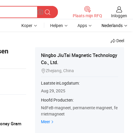
Inloggen
Plaats mijn RFQ
Koper
Helpen
Apps
Nederlands
Deel
sen
Ningbo JiuTai Magnetic Technology
Co., Ltd.
Zhejiang, China

Laatste inLogdatum:
Aug 29, 2025
Hoofd Producten:
NdFeB-magneet, permanente magneet, fe
rrietmagneet
Meer
 Money Gram