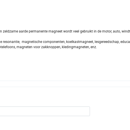
n zeldzame aarde permanente magneet wordt veel gebruikt in de motor, auto, windt
he resonantie, magnetische componenten, koelkastmagneet, lesgereedschap, educat
totelefoons, magneten voor zakknoppen, kledingmagneten, enz.