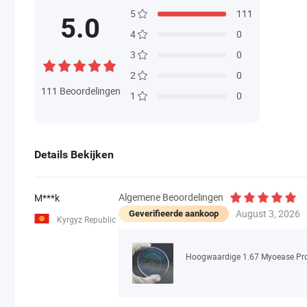
5
111
5.0
4
0
3
0
2
0
111
Beoordelingen
1
0
Details Bekijken
Algemene Beoordelingen
M***k
August 3, 2026
Geverifieerde aankoop
Kyrgyz Republic