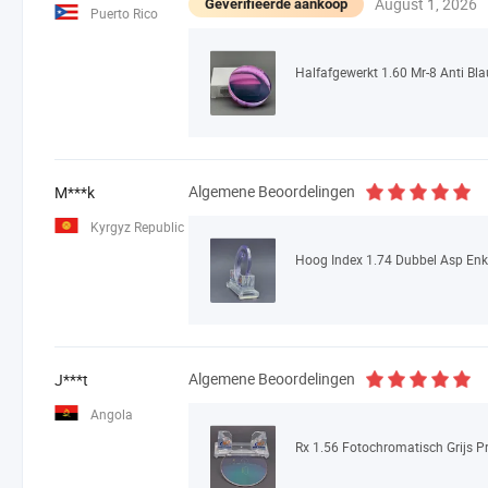
August 1, 2026
Geverifieerde aankoop
Puerto Rico
Algemene Beoordelingen
M***k
Kyrgyz Republic
Hoog Index 1.74 Dubbel Asp Enke
Algemene Beoordelingen
J***t
Angola