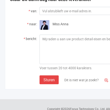
*
van:
*
naar:
Miss Anna
*
bericht:
Voer tussen 20 tot 4000 karakters.
Sturen
Dit is niet wat je zoekt?

Copyright ©2026
Focus Technology Co., Ltd.
All