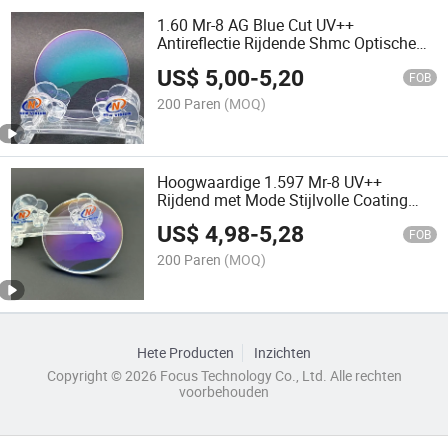
1.60 Mr-8 AG Blue Cut UV++
Antireflectie Rijdende Shmc Optische
Brillenglazen
US$
5,00
-
5,20
FOB
200 Paren
(MOQ)
Hoogwaardige 1.597 Mr-8 UV++
Rijdend met Mode Stijlvolle Coating
Brillenlens
US$
4,98
-
5,28
FOB
200 Paren
(MOQ)
Hete Producten
Inzichten
Copyright © 2026 Focus Technology Co., Ltd. Alle rechten
voorbehouden