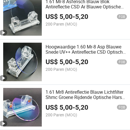
1.61 Mr-8 Asferisch Blauw Blok
Antireflectie CSD Ar Blauwe Optische
Glazen Lens
US$
5,00
-
5,20
FOB
200 Paren
(MOQ)
Hoogwaardige 1.60 Mr-8 Asp Blauwe
Snede UV++ Antireflectie CSD Optische
Brillenglazen
US$
5,00
-
5,20
FOB
200 Paren
(MOQ)
1.61 Mr8 Antireflectie Blauw Lichtfilter
Shmc Groene Rijdende Optische Hars
Brillenglazen
US$
5,00
-
5,20
FOB
200 Paren
(MOQ)