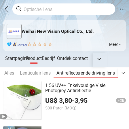
Weihai New Vision Optical Co., Ltd.
Meer
Startpagina
Product
Bedrijf
Ontdek
contact
Alles
Lenticulair lens
Antireflecterende driving lens
Eén 
1.56 UV++ Enkelvoudige Visie
Photogrey Antireflectie
Rijdbescherming Hars Optische Glazen
US$
3,80
-
3,95
Lens
FOB
500 Paren
(MOQ)