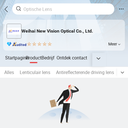
Weihai New Vision Optical Co., Ltd.
Meer
Startpagina
Product
Bedrijf
Ontdek
contact
Alles
Lenticulair lens
Antireflecterende driving lens
Eén 