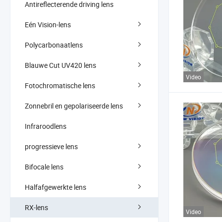
Antireflecterende driving lens
Eén Vision-lens
Polycarbonaatlens
Blauwe Cut UV420 lens
Video
Fotochromatische lens
Zonnebril en gepolariseerde lens
Infraroodlens
progressieve lens
Bifocale lens
Halfafgewerkte lens
RX-lens
Video