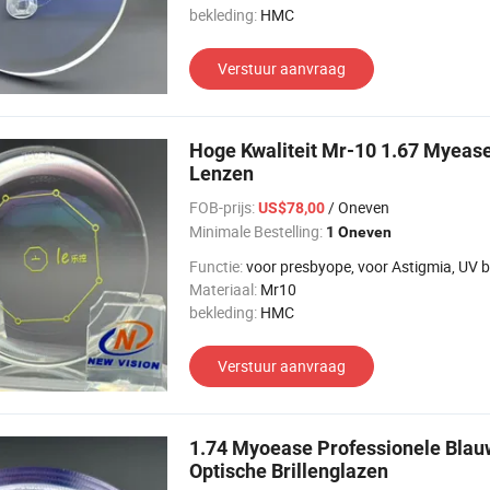
bekleding:
HMC
Verstuur aanvraag
Hoge Kwaliteit Mr-10 1.67 Myease
Lenzen
FOB-prijs:
/ Oneven
US$78,00
Minimale Bestelling:
1 Oneven
Functie:
voor presbyope, voor Astigmia, UV bescherming, voor bi
Materiaal:
Mr10
bekleding:
HMC
Verstuur aanvraag
1.74 Myoease Professionele Bla
Optische Brillenglazen