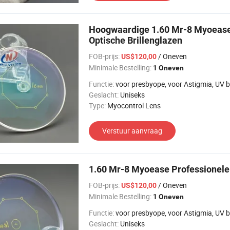
Hoogwaardige 1.60 Mr-8 Myoease
Optische Brillenglazen
FOB-prijs:
/ Oneven
US$120,00
Minimale Bestelling:
1 Oneven
Functie:
voor presbyope, voor Astigmia, UV bescherming, voor bi
Geslacht:
Uniseks
Type:
Myocontrol Lens
Verstuur aanvraag
1.60 Mr-8 Myoease Professionele
FOB-prijs:
/ Oneven
US$120,00
Minimale Bestelling:
1 Oneven
Functie:
voor presbyope, voor Astigmia, UV bescherming, voor bi
Geslacht:
Uniseks