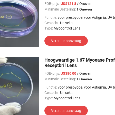
FOB-prijs:
/ Oneven
US$121,8
Minimale Bestelling:
1 Oneven
Functie:
voor presbyope, voor Astigmia, UV bescherming, voor bi
Geslacht:
Uniseks
Type:
Myocontrol Lens
Verstuur aanvraag
Hoogwaardige 1.67 Myoease Profe
Receptbril Lens
FOB-prijs:
/ Oneven
US$80,00
Minimale Bestelling:
1 Oneven
Functie:
voor presbyope, voor Astigmia, UV bescherming, voor bi
Geslacht:
Uniseks
Type:
Myocontrol Lens
Verstuur aanvraag