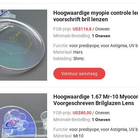
Hoogwaardige myopie controle le
voorschrift bril lenzen
FOB-prijs:
/ Oneven
US$116,8
Minimale Bestelling:
1 Oneven
Functie:
voor presbyope, voor Astigmia, UV bescherming, voor bi
Materiaal:
Hars
bekleding:
Shmc
Verstuur aanvraag
Hoogwaardige 1.67 Mr-10 Myoco
Voorgeschreven Brilglazen Lens
FOB-prijs:
/ Oneven
US$80,00
Minimale Bestelling:
1 Oneven
Functie:
voor presbyope, voor Astigmia, UV bescherming, voor bi
Materiaal:
Mr10