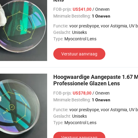
FOB-prijs:
/ Oneven
US$41,00
Minimale Bestelling:
1 Oneven
Functie:
voor presbyope, voor Astigmia, UV bescherming, voor bi
Geslacht:
Uniseks
Type:
Myocontrol Lens
Verstuur aanvraag
Hoogwaardige Aangepaste 1.67 Mr
Professionele Glazen Lens
FOB-prijs:
/ Oneven
US$78,00
Minimale Bestelling:
1 Oneven
Functie:
voor presbyope, voor Astigmia, UV bescherming, voor bi
Geslacht:
Uniseks
Type:
Myocontrol Lens
Verstuur aanvraag