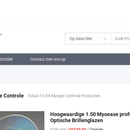
Op Deze Site
Ontdek
Contact met ons op
e Controle
Totaal 13 RX Myopie Controle Producten
Hoogwaardige 1.50 Myoease prof
Optische Brillenglazen
FOB-prijs:
/ Oneven
US$40,00