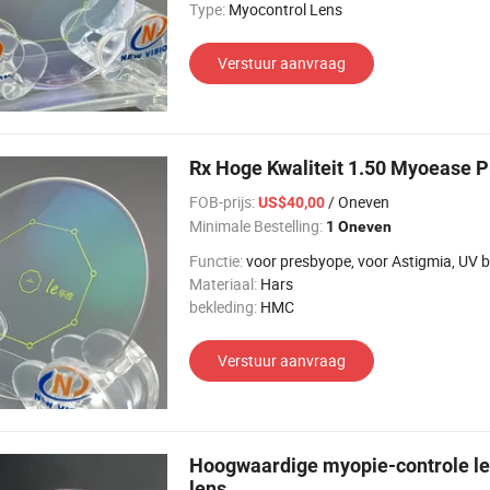
Type:
Myocontrol Lens
Verstuur aanvraag
Rx Hoge Kwaliteit 1.50 Myoease P
FOB-prijs:
/ Oneven
US$40,00
Minimale Bestelling:
1 Oneven
Functie:
voor presbyope, voor Astigmia, UV bescherming, voor bi
Materiaal:
Hars
bekleding:
HMC
Verstuur aanvraag
Hoogwaardige myopie-controle le
lens