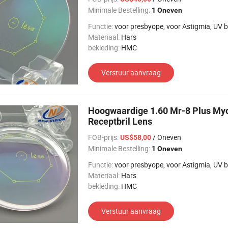
Minimale Bestelling:
1 Oneven
Functie:
voor presbyope, voor Astigmia, UV bescherming, voor bi
Materiaal:
Hars
bekleding:
HMC
Verstuur aanvraag
Hoogwaardige 1.60 Mr-8 Plus Myo
Receptbril Lens
FOB-prijs:
/ Oneven
US$58,00
Minimale Bestelling:
1 Oneven
Functie:
voor presbyope, voor Astigmia, UV bescherming, voor bi
Materiaal:
Hars
bekleding:
HMC
Verstuur aanvraag