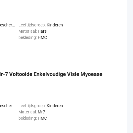
jziendheid
Leeftijdsgroep:
Kinderen
Materiaal:
Hars
bekleding:
HMC
-7 Voltooide Enkelvoudige Visie Myoease
jziendheid
Leeftijdsgroep:
Kinderen
Materiaal:
Mr7
bekleding:
HMC