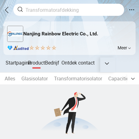
Nanjing Rainbow Electric Co., Ltd.
Meer
Startpagina
Product
Bedrijf
Ontdek
contact
Alles
Glasisolator
Transformatorisolator
Capacitieve B