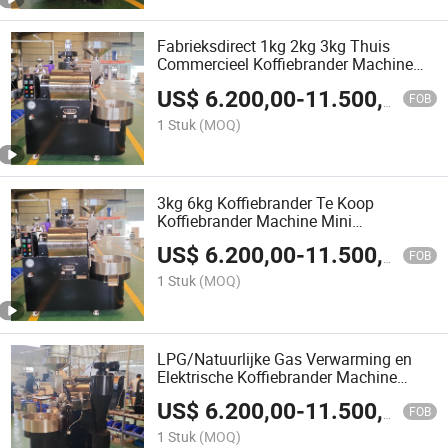
Fabrieksdirect 1kg 2kg 3kg Thuis
Commercieel Koffiebrander Machine
Koffieboonbrander
US$
6.200,00
-
11.500,00
FOB
1 Stuk
(MOQ)
3kg 6kg Koffiebrander Te Koop
Koffiebrander Machine Mini
Koffiebrander
US$
6.200,00
-
11.500,00
FOB
1 Stuk
(MOQ)
LPG/Natuurlijke Gas Verwarming en
Elektrische Koffiebrander Machine
Koffieboon Brander
US$
6.200,00
-
11.500,00
FOB
1 Stuk
(MOQ)