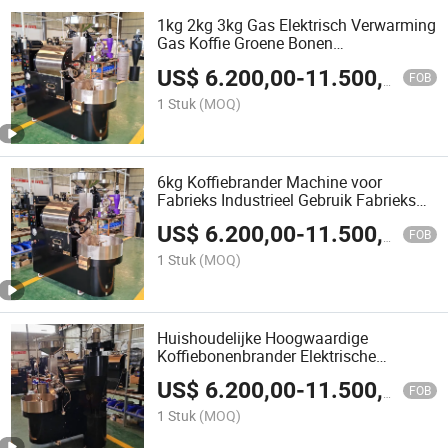
1kg 2kg 3kg Gas Elektrisch Verwarming
Gas Koffie Groene Bonen
Roostermachine Koffie Rooster
US$
6.200,00
-
11.500,00
FOB
1 Stuk
(MOQ)
6kg Koffiebrander Machine voor
Fabrieks Industrieel Gebruik Fabrieks
Direct Verkoop
US$
6.200,00
-
11.500,00
FOB
1 Stuk
(MOQ)
Huishoudelijke Hoogwaardige
Koffiebonenbrander Elektrische
Koffiebrander
US$
6.200,00
-
11.500,00
FOB
1 Stuk
(MOQ)