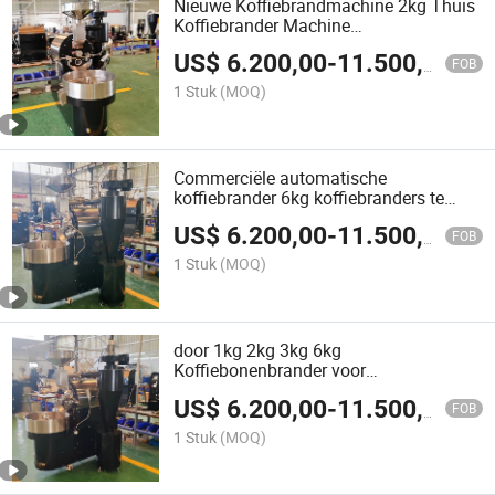
Nieuwe Koffiebrandmachine 2kg Thuis
Koffiebrander Machine
Temperatuurregeling Koffiebrander
US$
6.200,00
-
11.500,00
FOB
1 Stuk
(MOQ)
Commerciële automatische
koffiebrander 6kg koffiebranders te
koop volledige industriële
US$
6.200,00
-
11.500,00
automatische koffieboonbranders
FOB
1 Stuk
(MOQ)
door 1kg 2kg 3kg 6kg
Koffiebonenbrander voor
commercieel/winkel/thuisgebruik
US$
6.200,00
-
11.500,00
FOB
1 Stuk
(MOQ)