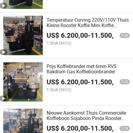
Temperatuur Curving 220V/110V Thuis
Kleine Rooster Koffie Mini Koffie
Roostmachine
US$
6.200,00
-
11.500,00
FOB
1 Stuk
(MOQ)
Prijs Koffiebrander met 6mm RVS
Bakdrum Gas Koffieboonbrander
US$
6.200,00
-
11.500,00
FOB
1 Stuk
(MOQ)
Nieuwe Aankomst Thuis Commerciële
Koffieboon Sojaboon Pinda Rooster
Noten Bakmachine Koffieboon
US$
6.200,00
-
11.500,00
Roestmachine
FOB