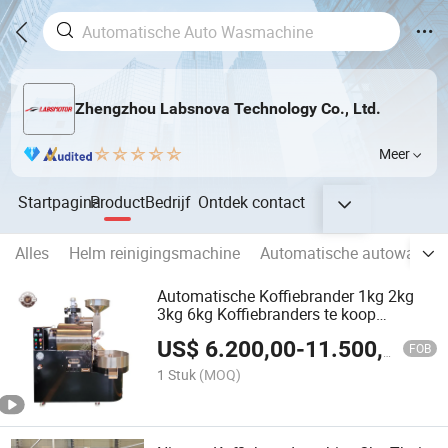
Zhengzhou Labsnova Technology Co., Ltd.
Meer
Startpagina
Product
Bedrijf
Ontdek
contact
Alles
Helm reinigingsmachine
Automatische autowasma
Automatische Koffiebrander 1kg 2kg
3kg 6kg Koffiebranders te koop
Automatische Koffieboonbranders
US$
6.200,00
-
11.500,00
FOB
1 Stuk
(MOQ)