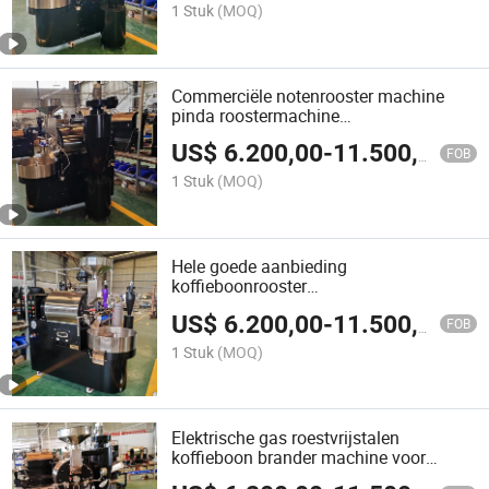
1 Stuk
(MOQ)
Commerciële notenrooster machine
pinda roostermachine
koffieboonrooster
US$
6.200,00
-
11.500,00
FOB
1 Stuk
(MOQ)
Hele goede aanbieding
koffieboonrooster
sesamzaadroostermachine
US$
6.200,00
-
11.500,00
koffieboonrooster
FOB
1 Stuk
(MOQ)
Elektrische gas roestvrijstalen
koffieboon brander machine voor
fabriek