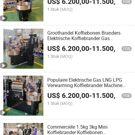
US$
6.200,00
-
11.500,00
FOB
1 Stuk
(MOQ)
Groothandel Koffiebonen Branders
Elektrische Koffiebrander Gas
Koffiebrander Machine
US$
6.200,00
-
11.500,00
FOB
1 Stuk
(MOQ)
Populaire Elektrische Gas LNG LPG
Verwarming Koffiebrander Machine
Desktop Koffieboon Brander
US$
6.200,00
-
11.500,00
FOB
1 Stuk
(MOQ)
Commerciële 1.5kg 3kg Mini
Koffiebrander Koffiebonen