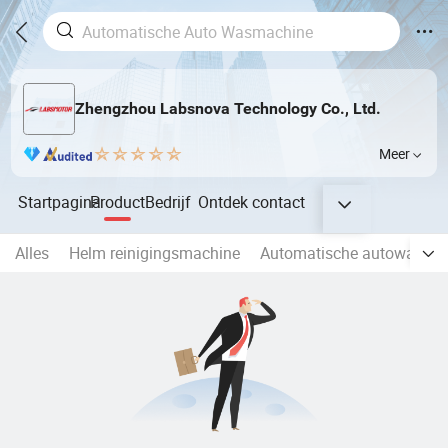
Zhengzhou Labsnova Technology Co., Ltd.
Meer
Startpagina
Product
Bedrijf
Ontdek
contact
Alles
Helm reinigingsmachine
Automatische autowasma