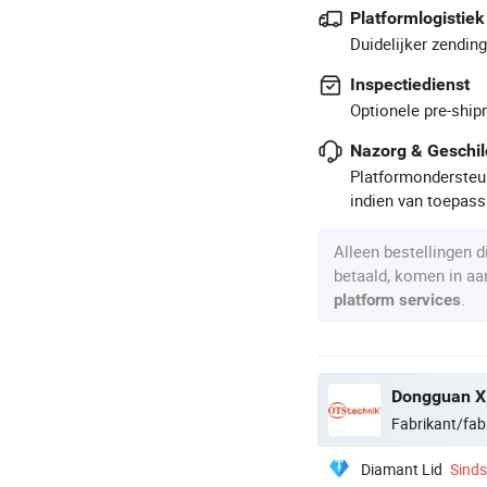
Platformlogistiek
Duidelijker zendin
Inspectiedienst
Optionele pre-ship
Nazorg & Geschil
Platformondersteun
indien van toepass
Alleen bestellingen 
betaald, komen in a
.
platform services
Dongguan Xi
Fabrikant/fab
Diamant Lid
Sind