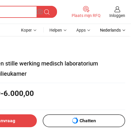
Inloggen
Plaats mijn RFQ
Koper
Helpen
Apps
Nederlands
n stille werking medisch laboratorium
ilieukamer
-6.000,00
anvraag
Chatten