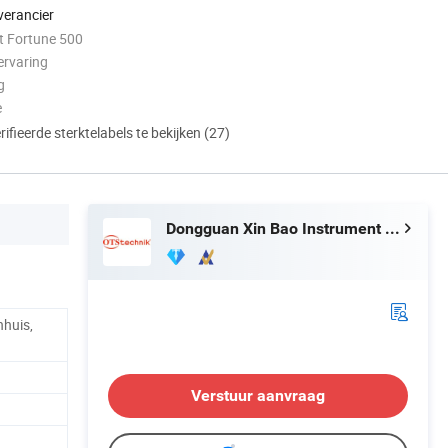
verancier
 Fortune 500
ervaring
g
e
ifieerde sterktelabels te bekijken (27)
Dongguan Xin Bao Instrument Co.,Ltd
nhuis,
Verstuur aanvraag