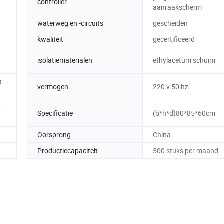
controller
aanraakscherm
waterweg en -circuits
gescheiden
kwaliteit
gecertificeerd
isolatiematerialen
ethylacetum schuim
t
vermogen
220 v 50 hz
r
Specificatie
(b*h*d)80*85*60cm
Oorsprong
China
Productiecapaciteit
500 stuks per maand