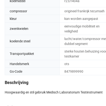
koelmiddel
r23/r404a
compressor
origineel frankrijk tecumseh
kleur
kan worden aangepast
eenvoudige mobiliteit en
zwenkwielen
veiligheid
lucht/water/compressor me
koelende steel
dubbel segment
sterke houten behuizing voo
Transportpakket
testkamer
Handelsmerk
ots
Gs-Code
8479899990
Beschrijving
Hoogwaardig en stil gebruik Medisch Laboratorium Testinstrument