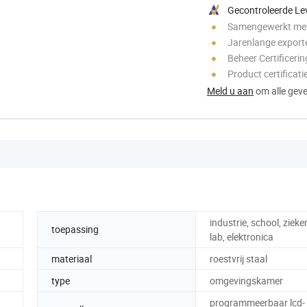
Gecontroleerde Le
Samengewerkt met
Jarenlange export
Beheer Certificerin
Product certificati
Meld u aan
om alle gever
industrie, school, zieke
toepassing
lab, elektronica
materiaal
roestvrij staal
type
omgevingskamer
programmeerbaar lcd-