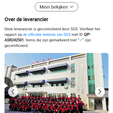
Meer bekijken
Inleiding:
Temp Humidity Chamber is testmateriaal warmte, koude, droge
Over de leverancier
weerstand, vochtbestendigheid.geschikt voor elektronica,
Deze leverancier is gecontroleerd door SGS. Verifieer het
elektrische apparaten, communicatie, instrumentatie, voertuigen,
rapport op
de officiële website van SGS
met ID
QIP-
plastic producten, metaal, voedsel, chemische producten,
ASR242501
. Items die zijn gemarkeerd met "
" zijn
bouwmaterialen, medisch, lucht- en ruimtevaart en andere
gecertificeerd.
producten.