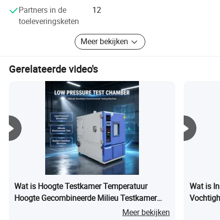
verkoopteam en een uitstekende service na de verkoop is
Partners in de
12
OTS klaar om deel te nemen aan de internationale markt
toeleveringsketen
en een voorbeeld te geven op dit gebied.
Meer bekijken
Gerelateerde video's
Wat is Hoogte Testkamer Temperatuur
Wat is I
Hoogte Gecombineerde Milieu Testkamer
Vochtig
voor Luchtvaartonderdelen
Milieu K
Meer bekijken