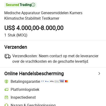

Medische Apparatuur Geneesmiddelen Kamers
Klimatische Stabiliteit Testkamer
US$ 4.000,00-8.000,00
1
Stuk
(MOQ)
Verzenden
Verzendkosten:
Neem contact op met de leverancier
over de vrachtkosten en de geschatte levertijd.
Online Handelsbescherming
Betalingsgarantie
Platformlogistiek
Duidelijker zendingtracking met platformondersteunde logistiek
Inspectiedienst
Optionele pre-shipment inspectie voor kwaliteits- en kwantiteitscontro
Nazorg & Geschiloplossing