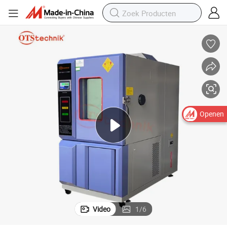
stkamer
Medische Apparatuur Geneesmiddelen Kamers Klimatische Stabiliteit Te
Openen
Video
1
/
6