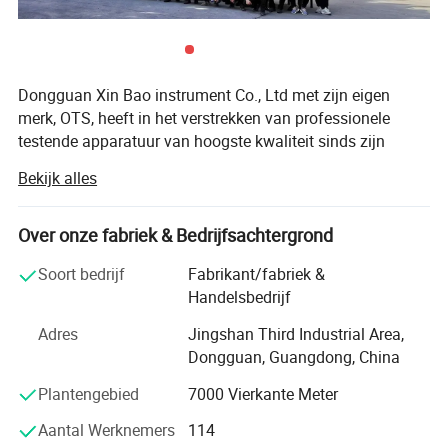
Dongguan Xin Bao instrument Co., Ltd met zijn eigen
merk, OTS, heeft in het verstrekken van professionele
testende apparatuur van hoogste kwaliteit sinds zijn
vestiging in 1978 gewijd, bezit het verfijnde en
Bekijk alles
geavanceerde technologie in het produceren van
temperatuur en vochtigheidskamers, klimaattestkamers,
milieukamers, thermische schoktestkamers, Regen- en
Over onze fabriek & Bedrijfsachtergrond
stoftestkamers, zoutspuitkamers, testkamers en andere
Soort bedrijf
Fabrikant/fabriek &
aangepaste testkamers, trekmachine, testmachine voor
Handelsbedrijf
trillingen, testapparatuur voor papieren verpakkingen,
apparatuur voor het testen van bagage, apparatuur voor
Adres
Jingshan Third Industrial Area,
het testen van meubilair, Testapparatuur voor leder en
Dongguan, Guangdong, China
schoenen, testapparatuur voor mobiele telefoons en pc's,
Plantengebied
7000 Vierkante Meter
apparatuur voor het testen van batterijen, Kunststof en
rubber Testapparatuur, Producten gemaakt door OTS
Aantal Werknemers
114
voldoen aan internationale normen: ISO, ASTM, DIN, en,