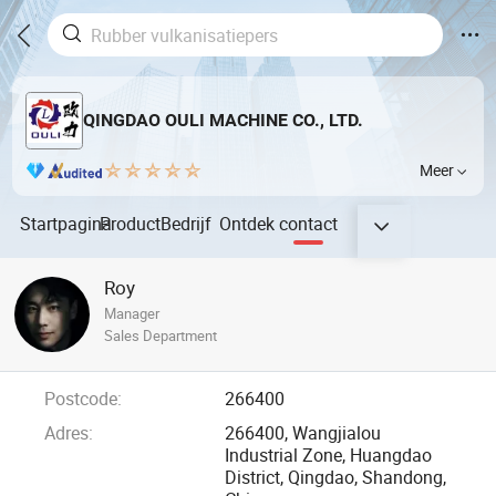
QINGDAO OULI MACHINE CO., LTD.
Meer
Startpagina
Product
Bedrijf
Ontdek
contact
Roy
Manager
Sales Department
Postcode:
266400
Adres:
266400, Wangjialou
Industrial Zone, Huangdao
District, Qingdao, Shandong,