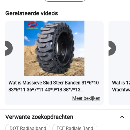
Gerelateerde video's
Wat is Massieve Skid Steer Banden 31*6*10
Wat is 
33*6*11 36*7*11 40*9*13 38*7*13
Vrachtw
Industriële Band Fabriek
Vrachtw
Meer bekijken
CONTAINER LADEN
Verwante zoekopdrachten
DOT Radiaalband
ECE Radiale Band