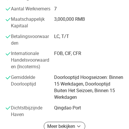
De afgelopen jaren heeft Passion Tyre een geïntegreerd
Aantal Werknemers
7
verkoopnetwerk in de binnenlandse en mondiale markten
gevormd. 70% van onze producten is bestemd voor export
Maatschappelijk
3,000,000 RMB
naar meer dan 100 landen.
Kapitaal
Betalingsvoorwaar
LC, T/T
Als we naar de toekomst kijken, is de weg voor Passion
den
Tire een spannende weg, vol met wendingen en bochten,
waarvan er veel verwacht worden, maar er zijn er nog
Internationale
FOB, CIF, CFR
steeds een paar onbekend. Bij Passion Tire hebben we een
Handelsvoorwaard
duidelijke, unieke visie en een passie voor groei als
en (Incoterms)
toonaangevende leverancier van kwaliteitsproducten op
het gebied van banden, zowel nationaal als internationaal.
Gemiddelde
Doorlooptijd Hoogseizoen: Binnen
Doorlooptijd
15 Werkdagen, Doorlooptijd
Buiten Het Seizoen, Binnen 15
Werkdagen
Dichtstbijzijnde
Qingdao Port
Haven
Meer bekijken