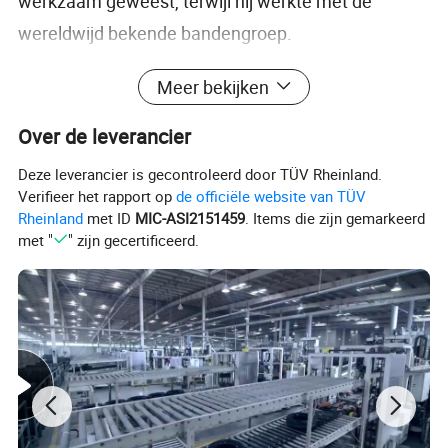
werkzaam geweest, terwijl hij werkte met de
wereldwijd bekende bandengroep.
Passion Tire levert producten variërend van
Meer bekijken
personenautobanden, vrachtwagens en
autobanden, autobanden,
Over de leverancier
Industriële banden,landbouwbanden.
Deze leverancier is gecontroleerd door TÜV Rheinland.
De afgelopen jaren heeft PASSIEBAND een
Verifieer het rapport op
de officiële website van TÜV
Rheinland
met ID
MIC-ASI2151459
. Items die zijn gemarkeerd
geïntegreerd verkoopnetwerk in de binnenlandse
met "
" zijn gecertificeerd.
en
mondiale markten. 70% van onze producten is
bestemd voor export naar meer dan 100 landen.
ONZE FABRIEK, MAGAZIJN, GEAVANCEERDE
APPARATUUR