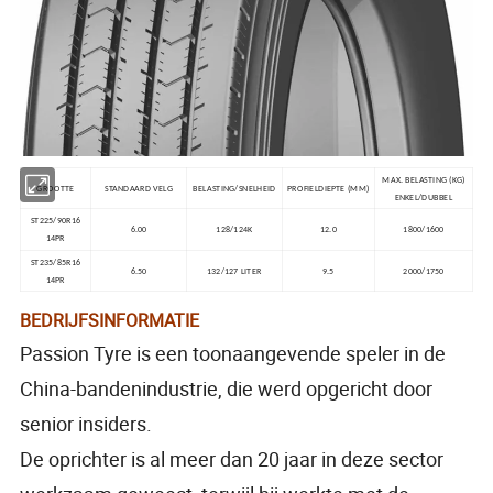
MAX. BELASTING (KG)
GROOTTE
STANDAARD VELG
BELASTING/SNELHEID
PROFIELDIEPTE (MM)
ENKEL/DUBBEL
ST225/90R16
6.00
128/124K
12.0
1800/1600
14PR
ST235/85R16
6.50
132/127 LITER
9.5
2000/1750
14PR
BEDRIJFSINFORMATIE
Passion Tyre is een toonaangevende speler in de
China-bandenindustrie, die werd opgericht door
senior insiders.
De oprichter is al meer dan 20 jaar in deze sector