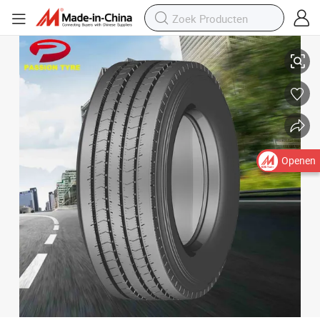
St235/85r16 St225/90r16 Volledig Stalen Radiaal Tubeless Vrachtwag
Openen