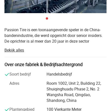
Passion Tire is een toonaangevende speler in de China-
bandenindustrie, die werd opgericht door senior insiders.
De oprichter is al meer dan 20 jaar in deze sector
werkzaam geweest, terwijl hij werkte met de wereldwijd
Bekijk alles
bekende bandengroep.
Passion Tyre ligt in de mooiste zeilstad Qingdao, de
Over onze fabriek & Bedrijfsachtergrond
provincie Shandong, waar de grootste
bandenproducerende basis van China is.
Soort bedrijf
Handelsbedrijf
Passion Tire levert producten variërend van semi-stalen
Adres
Room 1002, Unit 2, Building 22,
radiale personenautobanden, stalen radiale vrachtwagens
Shuiqinghuadu Phase 2, No. 2
en busbanden, volledig stalen radiale Off the road-banden,
Wangsha Road, Qingdao,
voorover de wegband, industriële banden, massieve
Shandong, China
banden, landbouwbanden, motorbanden.
Plantengebied
100 Vierkante Meter