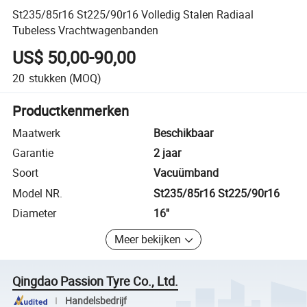
St235/85r16 St225/90r16 Volledig Stalen Radiaal
Tubeless Vrachtwagenbanden
US$ 50,00-90,00
20
stukken
(MOQ)
Productkenmerken
Maatwerk
Beschikbaar
Garantie
2 jaar
Soort
Vacuümband
Model NR.
St235/85r16 St225/90r16
Diameter
16''
Meer bekijken
Qingdao Passion Tyre Co., Ltd.
Handelsbedrijf