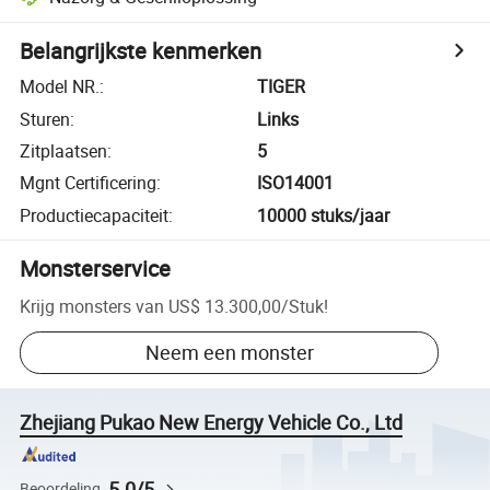
Belangrijkste kenmerken
Model NR.
:
TIGER
Sturen
:
Links
Zitplaatsen
:
5
Mgnt Certificering
:
ISO14001
Productiecapaciteit
:
10000 stuks/jaar
Monsterservice
Krijg monsters van
US$ 13.300,00
/
Stuk
!
Neem een monster
Zhejiang Pukao New Energy Vehicle Co., Ltd
5.0/5
Beoordeling