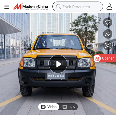
Openen
Video
1
/
6