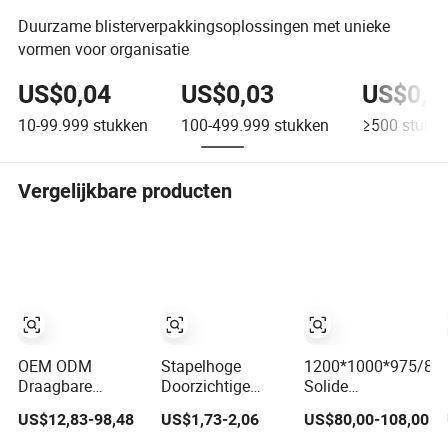
Duurzame blisterverpakkingsoplossingen met unieke
vormen voor organisatie
US$0,04
US$0,03
US$0,0
10-99.999
stukken
100-499.999
stukken
≥500
stukk
Vergelijkbare producten
OEM ODM
Stapelhoge
1200*1000*975/8
Draagbare
Doorzichtige
Solide
Duurzame Plastic
Plastic
Geventileerde
US$12,83-98,48
US$1,73-2,06
US$80,00-108,00
Mobiele Rollende
Schoenopbergdoos
Vouwbare
Gereedschapskist
voor de Entree
Inklapbare