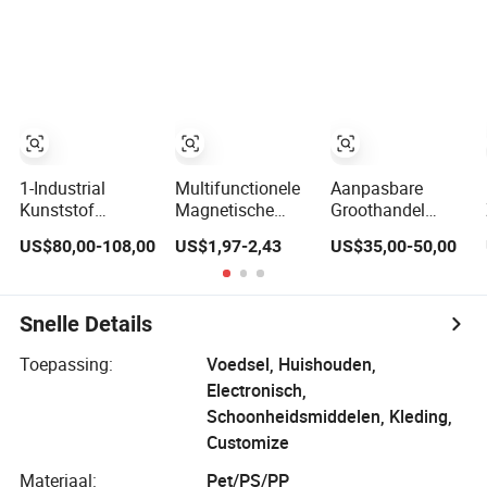
Modulaire
Stapelbare Mouw
Stapelbare
Geïsoleerde Vis
Gereedschapskast
Plastic
Trolley met
Palletdoos voor
Wielen voor de
Industriële
Garage
Landbouw
Visserij
1-Industrial
Multifunctionele
Aanpasbare
Kunststof
Magnetische
Groothandel
Palletdoos
Transparante
Draagbare
US$80,00-108,00
US$1,97-2,43
US$35,00-50,00
Fabrikant
Schoenopbergdoos
Herbruikbare
Stapelbaar
Stapelbare
Plastic voor
Duurzame
Entree en
Waterdichte
Snelle Details
Speelgoedopslag
Vlamvertragende
Vochtbestendige
Toepassing:
Voedsel, Huishouden,
Opslagcontainer
Electronisch,
Plastic
Schoonheidsmiddelen, Kleding,
Palletdoos voor
Customize
Auto Onderdelen
Materiaal:
Pet/PS/PP