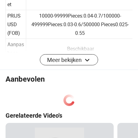
ortpakk
Plastic zak -doos
et
PRIJS
10000-99999Pieces:0.04-0.7/100000-
USD
499999Pieces:0.03-0.6/500000 Pieces0.025-
(FOB)
0.55
Aanpas
Beschikbaar
Meer bekijken
baar
Gratis
Ja, maar je moet de vracht betalen.als je een
Aanbevolen
monste
formele bestelling plaatst, kun je de sample-
rs
vracht verminderen
Productvoordelen
Gerelateerde Video's
Belangrijkste producten