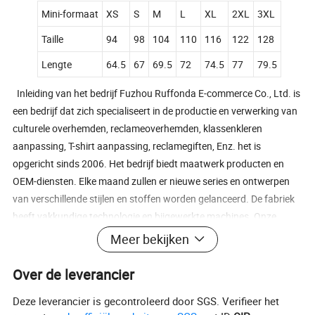
Mini-formaat
XS
S
M
L
XL
2XL
3XL
Taille
94
98
104
110
116
122
128
Lengte
64.5
67
69.5
72
74.5
77
79.5
Inleiding van het bedrijf Fuzhou Ruffonda E-commerce Co., Ltd. is
een bedrijf dat zich specialiseert in de productie en verwerking van
culturele overhemden, reclameoverhemden, klassenkleren
aanpassing, T-shirt aanpassing, reclamegiften, Enz. het is
opgericht sinds 2006. Het bedrijf biedt maatwerk producten en
OEM-diensten. Elke maand zullen er nieuwe series en ontwerpen
van verschillende stijlen en stoffen worden gelanceerd. De fabriek
heeft vakkundige technologie en bijgewerkte machines. Onze
diensten en kracht We hebben een professioneel productieteam,
Meer bekijken
van snijden tot naaien, tot afwerking en strijken. We ondersteunen
single- en grootschalig maatwerk. Zolang u ontwerptekeningen of
Over de leverancier
foto's verzendt, kunnen we deze voor u aanpassen. Alle soorten
Deze leverancier is gecontroleerd door SGS. Verifieer het
borduurwerk, bedrukking en hoedentypes kunnen worden gedaan