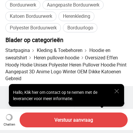
Borduurwerk
Aangepaste Borduurwerk
Katoen Borduurwerk
Herenkleding
Polyester Borduurwerk
Borduurlogo
Blader op categorieën
Startpagina
Kleding & Toebehoren
Hoodie en
sweatshirt
Heren pullover-hoodie
Oversized Effen
Hoody Hodie Unisex Polyester Heren Pullover Hoodie Print
Aangepast 3D Anime Logo Winter OEM Dikke Katoenen
Gebreid
Hallo
,
Klik hier om contact op te nemen met de
Populaire producten
Hot Products-prijs
leverancier voor meer informatie.
Groothandel Hete Producten
Ster Koper
Pc-site
Inzichten
over
Gebruikersovereenkomst
Privacybeleid
contact
Copyright © 2026 Focus Technology Co., Ltd. All Rights Reserved
Verstuur aanvraag
Chatten