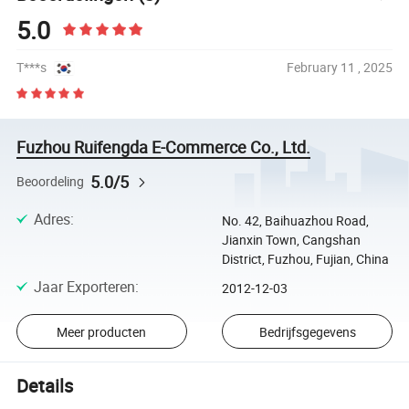
5.0
T***s
February 11 , 2025
Fuzhou Ruifengda E-Commerce Co., Ltd.
5.0/5
Beoordeling
Adres
:
No. 42, Baihuazhou Road,
Jianxin Town, Cangshan
District, Fuzhou, Fujian, China
Jaar Exporteren
:
2012-12-03
Meer producten
Bedrijfsgegevens
Details