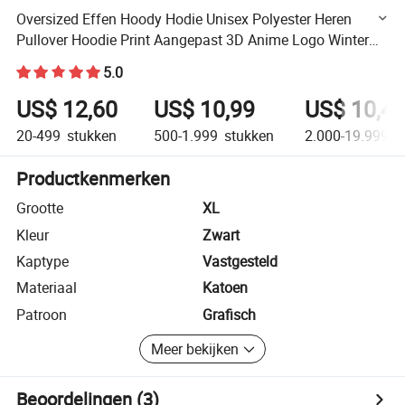
Oversized Effen Hoody Hodie Unisex Polyester Heren
Pullover Hoodie Print Aangepast 3D Anime Logo Winter
OEM Dikke Katoenen Gebreid
5.0
US$ 12,60
US$ 10,99
US$ 10,4
20-499
stukken
500-1.999
stukken
2.000-19.999
s
Productkenmerken
Grootte
XL
Kleur
Zwart
Kaptype
Vastgesteld
Materiaal
Katoen
Patroon
Grafisch
Meer bekijken
Beoordelingen
(3)