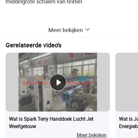
middelgrote schalen van textiel.
Meer bekijken
Gerelateerde video's
Bedrijfsinformatie:
Qingdao Spark Textile Machinery&Textile Group
co.Ltd is een hoogwaardige grote onderneming,
een van de 500 grootste ondernemingen in de
Wat is Spark Terry Handdoek Lucht Jet
Wat is J
machinebouw in China. Eén van de ' National
Weefgetouw
Energieb
Scientific and Technological Innovation Spark
Meer bekijken