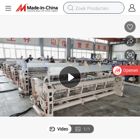
Openen
Video
1
/
1