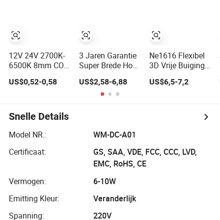
LED COB LED
App en
Strip
Beschikbaar voor
Alexa en Google
Assistent
12V 24V 2700K-
3 Jaren Garantie
Ne1616 Flexibel
6500K 8mm COB
Super Brede Hoge
3D Vrije Buiging
Dotless
Dichtheid 2700K-
2700K-6500K
US$0,52-0,58
US$2,58-6,88
US$6,5-7,2
Achtergrondverlichting
6500K 24V IP65
Mini Snijden Anti-
Pixel Flexibele
IP67 Waterdichte
UV-Zout IP67
Display Decoratie
Flexibele RGBW
Buiten Decoratief
Verlichting Bar
COB LED
24V Siliconen
Snelle Details
Kamer Kantoor
Verlichting Strip
LED Neon Strip
Slimme LED Strip
Dots Vrije
Licht
Model NR.:
WM-DC-A01
Licht
Decoratie Flex
Certificaat:
GS, SAA, VDE, FCC, CCC, LVD,
LED Strip Lichten
EMC, RoHS, CE
Vermogen:
6-10W
Emitting Kleur:
Veranderlijk
Spanning:
220V