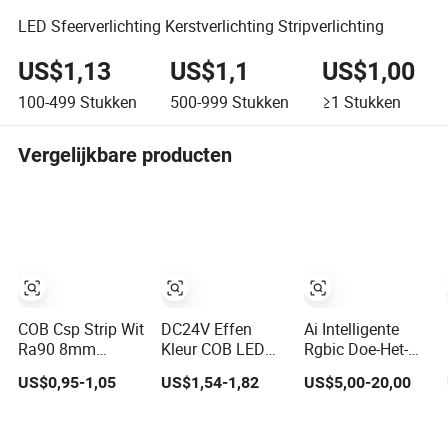
LED Sfeerverlichting Kerstverlichting Stripverlichting
US$1,13
US$1,1
US$1,00
100-499
Stukken
500-999
Stukken
≥1
Stukken
Vergelijkbare producten
COB Csp Strip Wit
DC24V Effen
Ai Intelligente
Ra90 8mm
Kleur COB LED
Rgbic Doe-Het-
320LEDs
Strip Licht IP20
Zelf Meerkleurige
US$0,95-1,05
US$1,54-1,82
US$5,00-20,00
12V/24V 5.4W
Flexibel
Veranderende
LED Strip Licht
Afkappbaar Hoge
Slimme TV LED
LED Tira De Luz
Helderheid
Strip Licht met