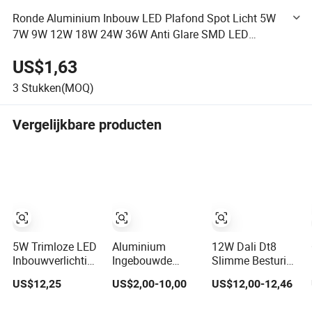
Ronde Aluminium Inbouw LED Plafond Spot Licht 5W
7W 9W 12W 18W 24W 36W Anti Glare SMD LED
Inbouwverlichting voor Binnenverlichting
US$1,63
3
Stukken(MOQ)
Vergelijkbare producten
5W Trimloze LED
Aluminium
12W Dali Dt8
Inbouwverlichting
Ingebouwde
Slimme Besturing
voor Binnen
Dubbele Kleur
COB Inbouw LED
US$12,25
US$2,00-10,00
US$12,00-12,46
Slaapkamer met
LED COB
Downlight
CE
Inbouwlamp voor
Dimbaar CCT