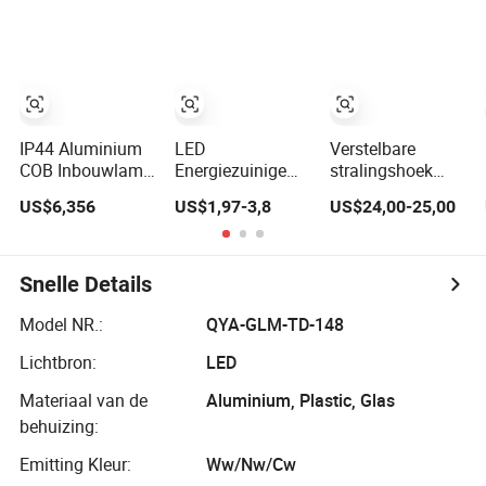
Engineering,
Selecteerbaar
Woninginrichting,
Commercieel
IP44 Aluminium
LED
Verstelbare
COB Inbouwlamp
Energiezuinige
stralingshoek
Dimbaar LED
Tuya Hoge CRI
Fabrieksprijs
US$6,356
US$1,97-3,8
US$24,00-25,00
Binnen Plafond
Inbouwlamp voor
2025 Nieuwe LED
Woonlamp
Creatieve
Inbouw Rond Wit
Verlichtingsoplossingen
Zwart Kleur 5CCT
Downlight
Snelle Details
Plafondlamp
voor
Model NR.:
QYA-GLM-TD-148
Binnenverlichting
Lichtbron:
LED
Materiaal van de
Aluminium, Plastic, Glas
behuizing:
Emitting Kleur:
Ww/Nw/Cw