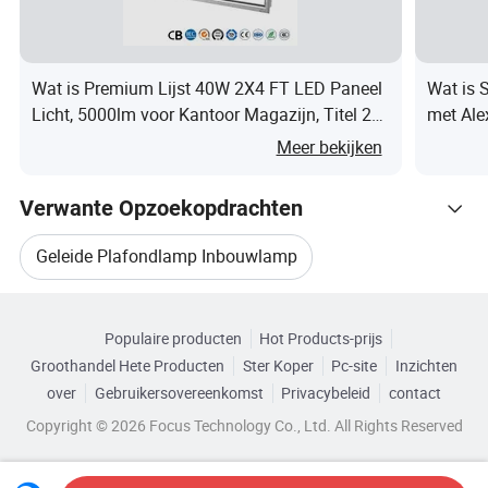
/W.
Gedetailleerde foto's
Wat is Premium Lijst 40W 2X4 FT LED Paneel
Wat is
Licht, 5000lm voor Kantoor Magazijn, Titel 24
met Ale
Conform
Meer bekijken
Tentoonstelling
Verwante Opzoekopdrachten
Certificeringen
Verpakking en verzending
Geleide Plafondlamp Inbouwlamp
Bedrijfsprofiel
Gerelateerde categorieën
Twee Licht LED Plafond Inbouwlamp
Populaire producten
Hot Products-prijs
Blader door Categorieën
Aftersales-service
Groothandel Hete Producten
Ster Koper
Pc-site
Inzichten
W Led Plafond Inbouwlamp
over
Gebruikersovereenkomst
Privacybeleid
contact
VEELGESTELDE VRAGEN
Copyright © 2026 Focus Technology Co., Ltd. All Rights Reserved
Inbouwverlichting Voor Plafond
- VEELGESTELDE VRAGEN -
V1: Wat zijn je favoriete items?