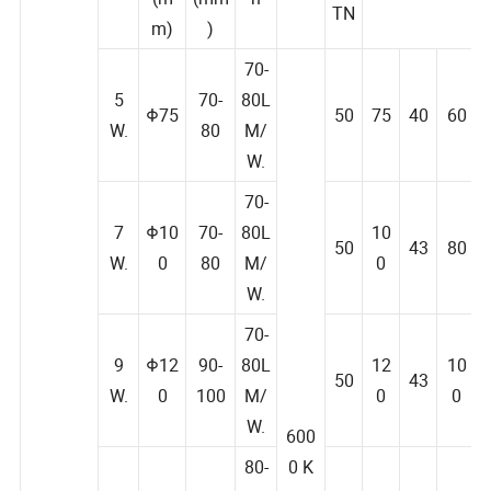
tt
/C
gat)(mm)
(m
(mm
n
TN
m)
)
70-
5
70-
80L
Φ75
50
75
40
60
W.
80
M/
W.
70-
7
Φ10
70-
80L
10
50
43
80
W.
0
80
M/
0
W.
70-
9
Φ12
90-
80L
12
10
50
43
W.
0
100
M/
0
0
W.
600