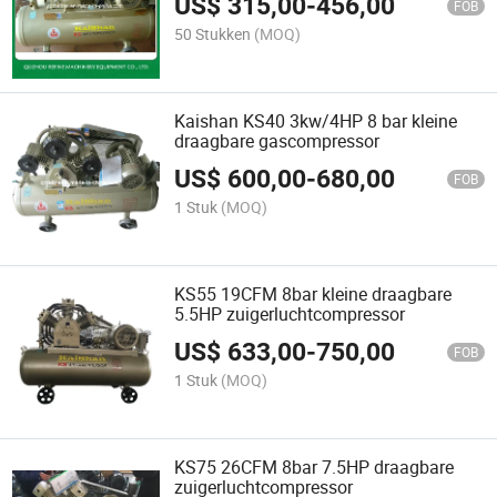
US$
315,00
-
456,00
FOB
50 Stukken
(MOQ)
Kaishan KS40 3kw/4HP 8 bar kleine
draagbare gascompressor
US$
600,00
-
680,00
FOB
1 Stuk
(MOQ)
KS55 19CFM 8bar kleine draagbare
5.5HP zuigerluchtcompressor
US$
633,00
-
750,00
FOB
1 Stuk
(MOQ)
KS75 26CFM 8bar 7.5HP draagbare
zuigerluchtcompressor