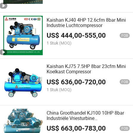
Kaishan KJ40 4HP 12.6cfm 8bar Mini
Industrie Luchtcompressor
US$
444,00
-
555,00
FOB
1 Stuk
(MOQ)
Kaishan KJ75 7.5HP 8bar 23cfm Mini
Koelkast Compressor
US$
636,00
-
720,00
FOB
1 Stuk
(MOQ)
China Groothandel KJ100 10HP 8bar
Industriële Vriesturbine
Luchtcompressor
US$
663,00
-
783,00
FOB