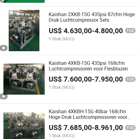
Kaishan 2XKB-15G 435psi 87cfm Hoge
Druk Luchtcompressor Sets
US$
4.630,00
-
4.800,00
FOB
1 Stuk
(MOQ)
Kaishan 4XKB-15G 435psi 168cfm
Luchtcompressoren voor Flesblazen
US$
7.600,00
-
7.950,00
FOB
1 Stuk
(MOQ)
Kaishan 4XKBH-15G 40bar 168cfm
Hoge Druk Luchtcompressoren voor
Opblazen
US$
7.685,00
-
8.961,00
FOB
1 Stuk
(MOQ)