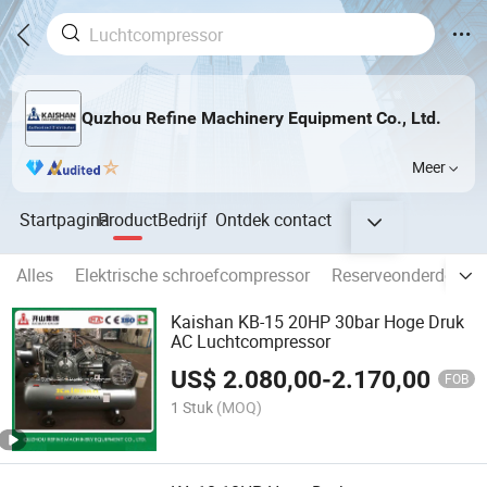
Quzhou Refine Machinery Equipment Co., Ltd.
Meer
Startpagina
Product
Bedrijf
Ontdek
contact
Alles
Elektrische schroefcompressor
Reserveonderdelen 
Kaishan KB-15 20HP 30bar Hoge Druk
AC Luchtcompressor
US$
2.080,00
-
2.170,00
FOB
1 Stuk
(MOQ)