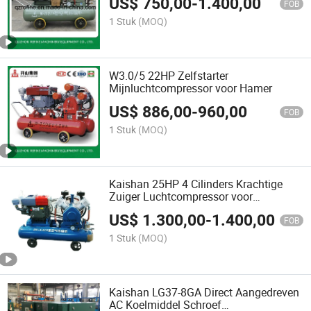
US$
750,00
-
1.400,00
FOB
1 Stuk
(MOQ)
W3.0/5 22HP Zelfstarter
Mijnluchtcompressor voor Hamer
US$
886,00
-
960,00
FOB
1 Stuk
(MOQ)
Kaishan 25HP 4 Cilinders Krachtige
Zuiger Luchtcompressor voor
Steengroeve 2V-4/5
US$
1.300,00
-
1.400,00
FOB
1 Stuk
(MOQ)
Kaishan LG37-8GA Direct Aangedreven
AC Koelmiddel Schroef