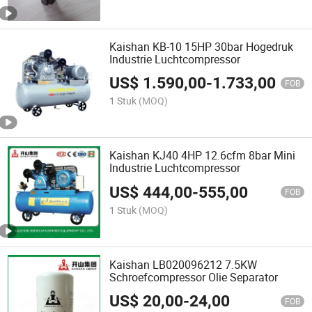
Kaishan KB-10 15HP 30bar Hogedruk
Industrie Luchtcompressor
US$
1.590,00
-
1.733,00
FOB
1 Stuk
(MOQ)
Kaishan KJ40 4HP 12.6cfm 8bar Mini
Industrie Luchtcompressor
US$
444,00
-
555,00
FOB
1 Stuk
(MOQ)
Kaishan LB020096212 7.5KW
Schroefcompressor Olie Separator
US$
20,00
-
24,00
FOB