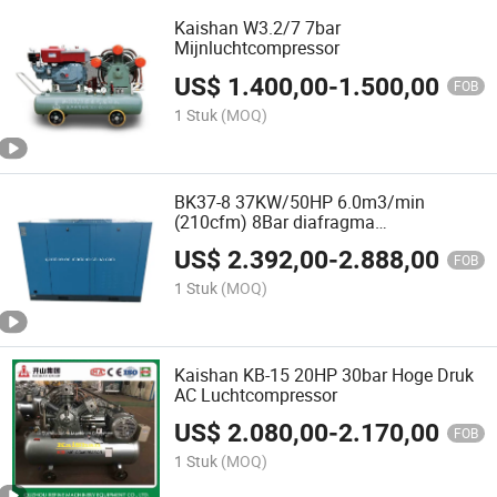
Kaishan W3.2/7 7bar
Mijnluchtcompressor
US$
1.400,00
-
1.500,00
FOB
1 Stuk
(MOQ)
BK37-8 37KW/50HP 6.0m3/min
(210cfm) 8Bar diafragma
compressoren
US$
2.392,00
-
2.888,00
FOB
1 Stuk
(MOQ)
Kaishan KB-15 20HP 30bar Hoge Druk
AC Luchtcompressor
US$
2.080,00
-
2.170,00
FOB
1 Stuk
(MOQ)