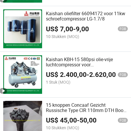
Kaishan oliefilter 66094172 voor 11kw
schroefcompressor LG-1.7/8
US$
7,00
-
9,00
FOB
10 Stukken
(MOQ)
Kaishan KBH-15 580psi olie-vrije
luchtcompressor voor
flessenblaasmachine
US$
2.400,00
-
2.620,00
FOB
1 Stuk
(MOQ)
15 knoppen Concaaf Gezicht
Russische Type CIR 110mm DTH Boor
Bit
US$
45,00
-
50,00
FOB
10 Stukken
(MOQ)