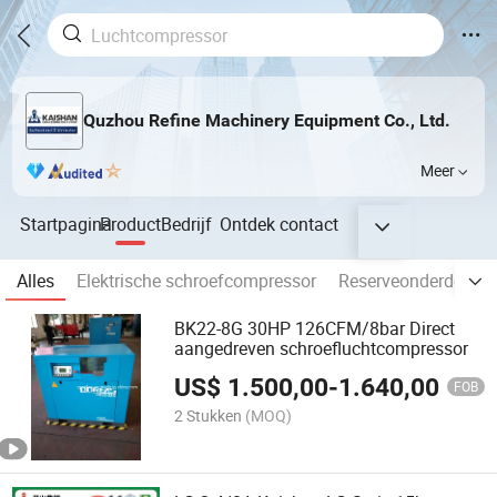
Quzhou Refine Machinery Equipment Co., Ltd.
Meer
Startpagina
Product
Bedrijf
Ontdek
contact
Alles
Elektrische schroefcompressor
Reserveonderdelen 
BK22-8G 30HP 126CFM/8bar Direct
aangedreven schroefluchtcompressor
US$
1.500,00
-
1.640,00
FOB
2 Stukken
(MOQ)