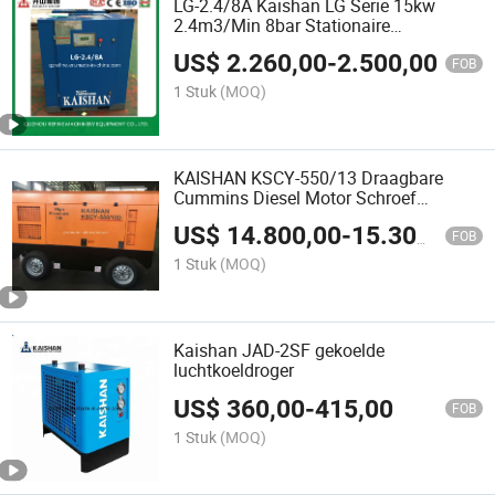
LG-2.4/8A Kaishan LG Serie 15kw
2.4m3/Min 8bar Stationaire
Schroefcompressor
US$
2.260,00
-
2.500,00
FOB
1 Stuk
(MOQ)
KAISHAN KSCY-550/13 Draagbare
Cummins Diesel Motor Schroef
Luchtcompressor
US$
14.800,00
-
15.300,00
FOB
1 Stuk
(MOQ)
Kaishan JAD-2SF gekoelde
luchtkoeldroger
US$
360,00
-
415,00
FOB
1 Stuk
(MOQ)