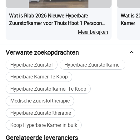
Wat is Rlab 2026 Nieuwe Hyperbare
Wat is 2
Zuurstofkamer voor Thuis Hbot 1 Persoon
Kamer
Effectieve Rehabilitatieoplossingen
Meer bekijken
Verwante zoekopdrachten
Hyperbare Zuurstof
Hyperbare Zuurstofkamer
Kast voor hostapparatuur
Productnaam
Hyperbare Kamer Te Koop
Verzinkt ijzer plaat
Materiaal
73*55*112CM
Grootte
Hyperbare Zuurstofkamer Te Koop
150 KG
Gewicht
0-10 liter/min (instelbaar)
Zuurstofstroom
20 liter/min (instelbaar)
Medische Zuurstoftherapie
Luchtstroming
95±3%
Zuurstofconcentratie
2700 W.
Stroomverbruik
Hyperbare Zuurstoftherapie
220 V/50 Hz (aanpasbaar)
Voedingsspanning
Binnen 60 db
Lawaai
Koop Hyperbare Kamer in bulk
Gerelateerde leveranciers