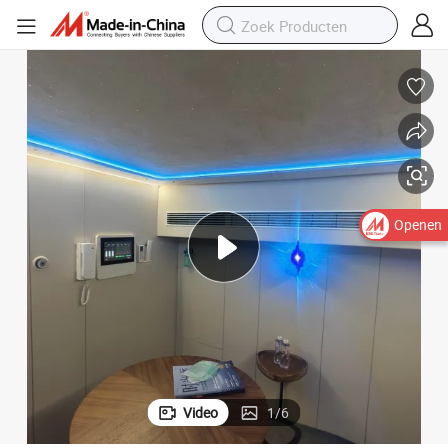
Openen
Video
1
/
6