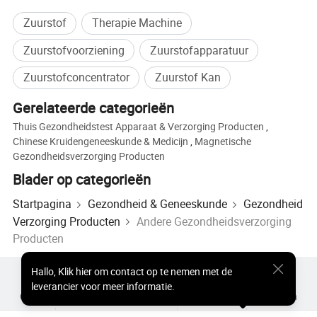
Onze voordelen
Zuurstof
Therapie Machine
Rlab hyperbare zuurstofkamer voor voordelen
Zuurstofvoorziening
Zuurstofapparatuur
Zuurstofconcentrator
Zuurstof Kan
* eenvoudige bediening: Één persoon kan het zonder
hulp bedienen.
Gerelateerde categorieën
* de hyperbare zuurstofkamer van de Rlab kan zowel
Thuis Gezondheidstest Apparaat & Verzorging Producten
,
binnen als buiten worden gecontroleerd en gebruikt.
Chinese Kruidengeneeskunde & Medicijn
,
Magnetische
Gezondheidsverzorging Producten
* Intelligent regelsysteem.
Blader op categorieën
* installatie-vrij, eenvoudig te installeren.
* meerdere beveiligingen.
Startpagina
Gezondheid & Geneeskunde
Gezondheid
* het integreert een luchtcompressor,
Verzorging Producten
Andere Gezondheidsverzorging
Producten
zuurstofconcentrator en koeler.
* meerdere drukwaarden zijn optisch en kunnen worden
Hallo
,
Klik hier om contact op te nemen met de
aangepast.
Populaire producten
Hot Products-prijs
leverancier voor meer informatie.
Groothandel Hete Producten
Ster Koper
Pc-site
Inzichten
* de nooddrukontlastkleppen zijn in en buiten de cabine
over
Gebruikersovereenkomst
Privacybeleid
contact