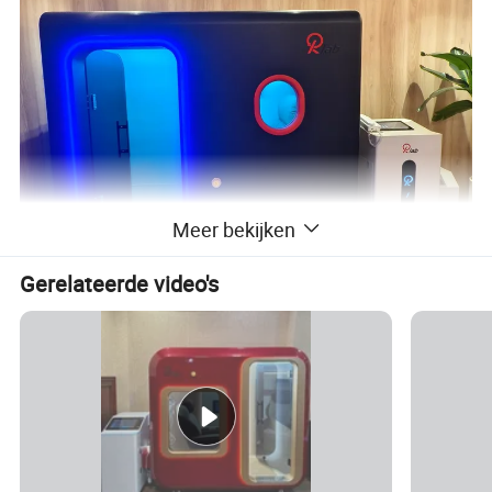
Meer bekijken
Gerelateerde video's
Hyperbare zuurstofkamer
Productnaam
1,6ATA (aanpasbaar)
Druk
Koolstofvezel
Materiaal
250*190*220CM
Grootte
1580 KG
Gewicht