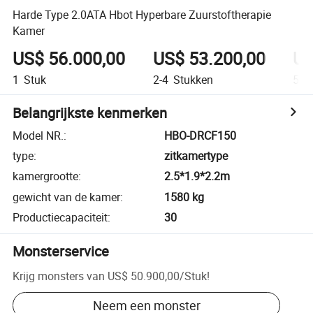
Harde Type 2.0ATA Hbot Hyperbare Zuurstoftherapie
Kamer
US$ 56.000,00
US$ 53.200,00
US
1
Stuk
2-4
Stukken
5+
Belangrijkste kenmerken
Model NR.
:
HBO-DRCF150
type
:
zitkamertype
kamergrootte
:
2.5*1.9*2.2m
gewicht van de kamer
:
1580 kg
Productiecapaciteit
:
30
Monsterservice
Krijg monsters van
US$ 50.900,00
/
Stuk
!
Neem een monster