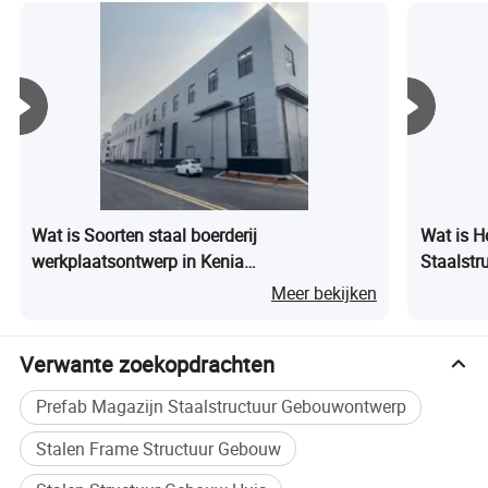
Wat is Soorten staal boerderij
Wat is H
werkplaatsontwerp in Kenia
Staalstr
schapenboerderij te koop
Meer bekijken
Verwante zoekopdrachten
Prefab Magazijn Staalstructuur Gebouwontwerp
Stalen Frame Structuur Gebouw