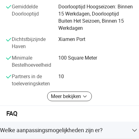
producten en de beste service te leveren, en hopen een
in 1998 in Quanzhou, China opgericht en is gespecialiseerd in het
Gemiddelde
Doorlooptijd Hoogseizoen: Binnen
langdurige zakelijke relatie met u op te zetten!
ontwerpen, fabriceren en bouwen van staalgebouwen. Met een
Doorlooptijd
15 Werkdagen, Doorlooptijd
zeer efficiënte workshop, een ervaren ontwerpteam en een
Buiten Het Seizoen, Binnen 15
bekwaam personeel voor de bouw biedt Ridge Steel Buildings
Werkdagen
klanten staalconstructies van superieure kwaliteit tegen
Dichtstbijzijnde
Xiamen Port
concurrerende prijzen.
Haven
Minimale
100 Square Meter
Bestelhoeveelheid
Partners in de
10
toeleveringsketen
Meer bekijken
FAQ
Welke aanpassingsmogelijkheden zijn er?