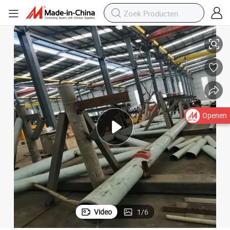
Duurzame Stalen Structuur Brede Span Magazijn voor Efficiënte Opslag
Openen
Video
1
/
6