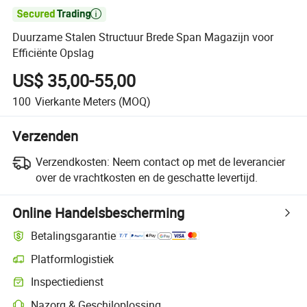

Duurzame Stalen Structuur Brede Span Magazijn voor
Efficiënte Opslag
US$ 35,00-55,00
100
Vierkante Meters
(MOQ)
Verzenden
Verzendkosten:
Neem contact op met de leverancier
over de vrachtkosten en de geschatte levertijd.
Online Handelsbescherming
Betalingsgarantie
Platformlogistiek
Duidelijker zendingtracking met platformondersteunde logistiek
Inspectiedienst
Optionele pre-shipment inspectie voor kwaliteits- en kwantiteitscontro
Nazorg & Geschiloplossing