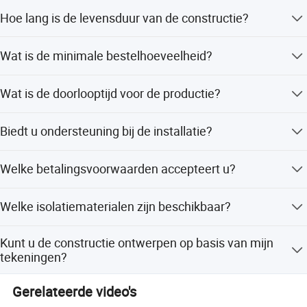
Wij bieden volledige aanpassing, kleine aanpassingen en
Hoe lang is de levensduur van de constructie?
flexibele aanpassingen op basis van ontwerpen of
voorbeelden.
De constructie is ontworpen om meer dan 50 jaar mee te
Wat is de minimale bestelhoeveelheid?
gaan, zonder afval tijdens de constructie.
De minimale bestelhoeveelheid is 100 vierkante meter.
Wat is de doorlooptijd voor de productie?
De doorlooptijd bedraagt maximaal 15 werkdagen, zowel
Biedt u ondersteuning bij de installatie?
tijdens drukke als rustige periodes.
Ja, onze ingenieurs begeleiden het installatieproces.
Welke betalingsvoorwaarden accepteert u?
Wij accepteren LC, T/T, D/P, PayPal, Western Union en
Welke isolatiematerialen zijn beschikbaar?
betalingen voor kleinere bedragen.
Wij bieden EPS, steenwol, glaswol en PU-
Kunt u de constructie ontwerpen op basis van mijn
sandwichpanelen aan met diktes van 50 mm tot 200 mm.
tekeningen?
Ja, wij ontwerpen de tekening volgens uw specifieke
Gerelateerde video's
wensen en kunnen uw tekeningen of foto's accepteren.