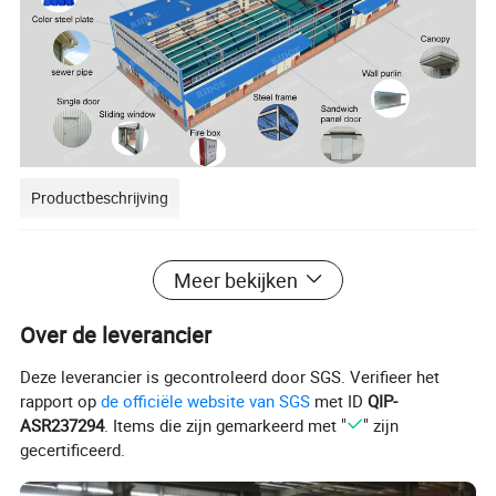
Productbeschrijving
Meer bekijken
Productinformatie
Over de leverancier
Specificaties
Deze leverancier is gecontroleerd door SGS. Verifieer het
1)grootte(m):
Breedte * Lengte * hoogte;
rapport op
de officiële website van SGS
met ID
QIP-
Enkele helling, dubbele helling, meerdere hellingen;
2)Type:
Eén meetbereik, dubbele meetbereik, meerdere bereiken;
ASR237294
. Items die zijn gemarkeerd met "
" zijn
Eén verdieping, twee verdiepingen, meerdere verdiepingen;
gecertificeerd.
3) basis:
stalen funderingsbouten
Materiaal Q345(S355JR)(Gr50)of Q235(S235JR) staal;
4) stalen frame:
Rechte doorsnede of variabele doorsnede;