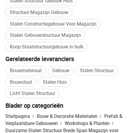
Stalen Structuur Gebouw Huis
Structuur Magazijn Gebouw
Stalen Constructiegebouw Voor Magazijn
Stalen Gebouwstructuur Magazijn
Koop Staalstructuurgebouw in bulk
Gerelateerde leveranciers
Om de kosten van een staalstructuur te berekenen, dient u de
Bouwmateriaal
Gebouw
Stalen Structuur
volgende informatie te verstrekken:
(1) Afmetingen:
Lengte, breedte, hoogte, hoogte van de dakrand,
Bouwstaal
Stalen Huis
enz.
Licht Stalen Structuur
(2) deuren en ramen:
Afmetingen, hoeveelheden, posities.
(3) Lokaal klimaat:
Windsnelheid, sneeuwbelasting, seismische
Blader op categorieën
activiteit, enz.
Startpagina
Bouw & Decoratie Materialen
Prefab &
(4) isolatiemateriaal:
Plaattypes, sandwichmaterialen, dikte van de
Verplaatsbare Gebouwen
Workshops & Planten
sandwiches.
Duurzame Stalen Structuur Brede Span Magazijn voor
(5) kraanwerk:
Indien een bovenloopkraan nodig is, gelieve de