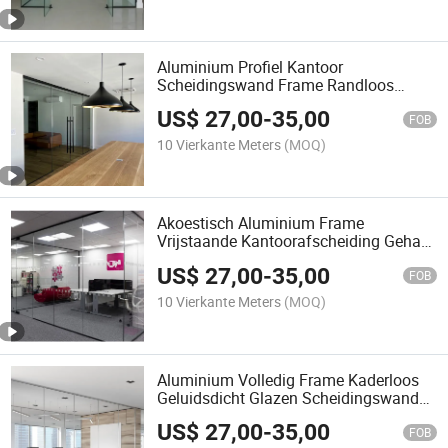
Aluminium Profiel Kantoor
Scheidingswand Frame Randloos
Geluidsdichte Kamer Akoestische Glas
US$
27,00
-
35,00
Scheidingswand
FOB
10 Vierkante Meters
(MOQ)
Akoestisch Aluminium Frame
Vrijstaande Kantoorafscheiding Gehard
Geluidsisolerend Glas Afscheiding
US$
27,00
-
35,00
FOB
10 Vierkante Meters
(MOQ)
Aluminium Volledig Frame Kaderloos
Geluidsdicht Glazen Scheidingswand
voor Kantoor
US$
27,00
-
35,00
FOB