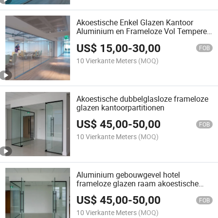
Akoestische Enkel Glazen Kantoor
Aluminium en Frameloze Vol Tempered
Gelamineerde Glas Wandpartition
US$
15,00
-
30,00
FOB
10 Vierkante Meters
(MOQ)
Akoestische dubbelglasloze frameloze
glazen kantoorpartitionen
US$
45,00
-
50,00
FOB
10 Vierkante Meters
(MOQ)
Aluminium gebouwgevel hotel
frameloze glazen raam akoestische
gordijnwand scheidingswand
US$
45,00
-
50,00
FOB
10 Vierkante Meters
(MOQ)