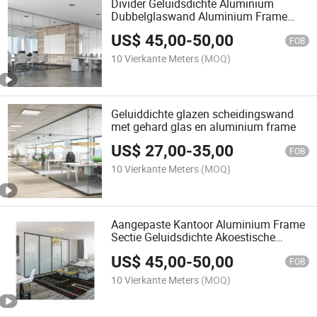
Divider Geluidsdichte Aluminium
Dubbelglaswand Aluminium Frame
Glazen Systeem Kantoorpartition
US$
45,00
-
50,00
FOB
10 Vierkante Meters
(MOQ)
Geluiddichte glazen scheidingswand
met gehard glas en aluminium frame
US$
27,00
-
35,00
FOB
10 Vierkante Meters
(MOQ)
Aangepaste Kantoor Aluminium Frame
Sectie Geluidsdichte Akoestische
Glazen Wandpartition
US$
45,00
-
50,00
FOB
10 Vierkante Meters
(MOQ)