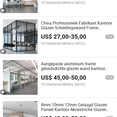
10 Vierkante Meters
(MOQ)
China Professionele Fabrikant Kantoor
Glazen Scheidingswand Frame
Vrijstaande Geluidsisolerende Glazen
US$
27,00
-
35,00
Scheidingswand
FOB
10 Vierkante Meters
(MOQ)
Aangepaste aluminium frame
geluidsdichte glazen wand kantoor
scheidingswanden
US$
45,00
-
50,00
FOB
10 Vierkante Meters
(MOQ)
8mm 10mm 12mm Gelaagd Glazen
Paneel Kantoor Akoestische Glazen
Scheidingswand