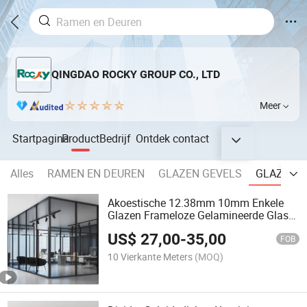
QINGDAO ROCKY GROUP CO., LTD
Meer
Startpagina
Product
Bedrijf
Ontdek
contact
Alles
RAMEN EN DEUREN
GLAZEN GEVELS
GLAZEN 
Akoestische 12.38mm 10mm Enkele
Glazen Frameloze Gelamineerde Glas
Kantoor Scheidingswanden
US$
27,00
-
35,00
FOB
10 Vierkante Meters
(MOQ)