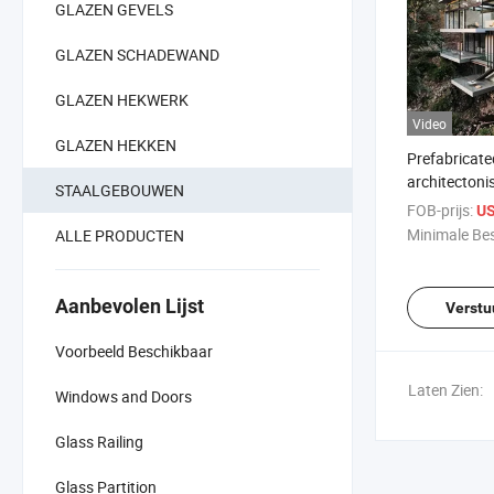
GLAZEN GEVELS
GLAZEN SCHADEWAND
GLAZEN HEKWERK
Video
GLAZEN HEKKEN
Prefabricat
architectonis
STAALGEBOUWEN
op maat gem
FOB-prijs:
US
glazen huize
Minimale Bes
ALLE PRODUCTEN
Aanbevolen Lijst
Verstu
Voorbeeld Beschikbaar
Laten Zien:
Windows and Doors
Glass Railing
Glass Partition