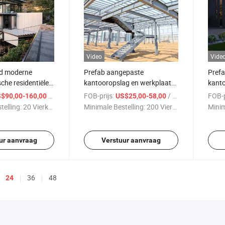
Video
Vide
ed moderne
Prefab aangepaste
Prefa
che residentiële
kantooropslag en werkplaats
kanto
aakte stalen
metalen staalstructuren
maga
/ Vierkante Meter
FOB-prijs:
/ Vierkante Meter
FOB-p
$90,00-160,00
US$25,00-58,00
n
telling:
20 Vierkante ...
Minimale Bestelling:
200 Vierkante ...
Minim
ur aanvraag
Verstuur aanvraag
36
48
24