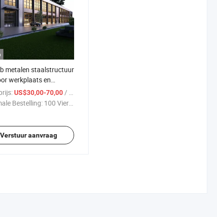
o
b metalen staalstructuur
or werkplaats en
zijngebouw
rijs:
/ Vierkante Meter
US$30,00-70,00
ale Bestelling:
100 Vierkante ...
Verstuur aanvraag