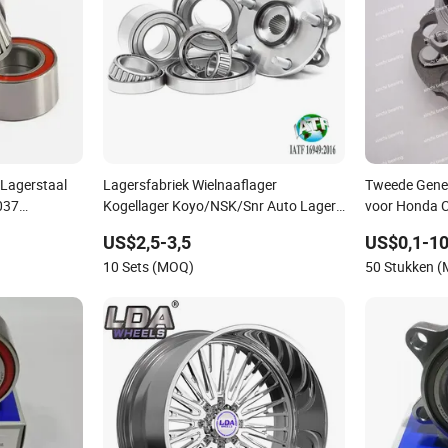
 Lagerstaal
Lagersfabriek Wielnaaflager
Tweede Gener
037
Kogellager Koyo/NSK/Snr Auto Lager
voor Honda 
lager voor
KIA/Toyota Renault Peugeot/VW
US$2,5-3,5
US$0,1-10
Wiellager
10 Sets (MOQ)
50 Stukken 