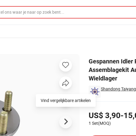
chterwiel Hub103 Assemblagekit Automobiel Koppeling Ontspanning Lage
Gespannen Idler 
Assemblagekit A
Wieldlager
Shandong Taiyang 
Vind vergelijkbare artikelen
Prijzen
US$ 3,90-15,
1 Set(MOQ)
Contacteer leverancier