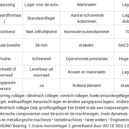
passing:
Lager voor de auto
Materialen:
Lag
aardformaa
Aantal schuivende
Lag
Standaardlager
t:
kolommen:
dubb
frichtend:
Niet zelfuitlijnend
Nominale buitendiameter:
7
ale breedte:
38 mm
Artikelnr.:
DAC3
ositie:
Achterwiel
Operationele prestaties:
Hoge 
rbeeld of
Leverbaar uit
Kooien en materialen:
Lag
orraad:
voorraad
ngepaste
Ja
Rollend element:
Stal
ervice:
ig rollager, cilindrisch rollager, conisch rollager, hoekcontactkogellage
klager, wielnaaflager, keramisch lager en andere aangepaste lagers. Andere
lindrisch rollager Diep groefkogellager Een breed scala aan toepassingen: 
lektrische componenten voor de auto en de vrachtwagen, zoals dynamo's 
 en metallurgische machines • textielmachines • twee wielers • Engineeri
SUNO Bearing: 1.Gratis monsterlager 2.geverifieerd door ISO CE SGS 3.