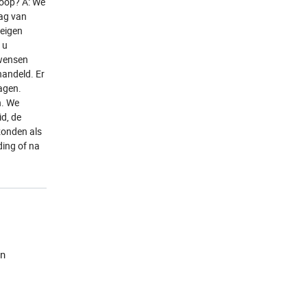
koop? A: We
ag van
 eigen
 u
 wensen
andeld. Er
dagen.
n. We
d, de
zonden als
ding of na
jn