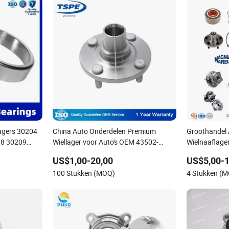
agers 30204
China Auto Onderdelen Premium
Groothandel 
08 30209
Wiellager voor Auto's OEM 43502-
Wielnaaflage
037/Dac45840042
16 32217
12090 Toyota Corolla
Nissan Hyun
US$1,00-20,00
US$5,00-1
11 33112
Volkswagen F
100 Stukken (MOQ)
4 Stukken (
r
Peugeot Citr