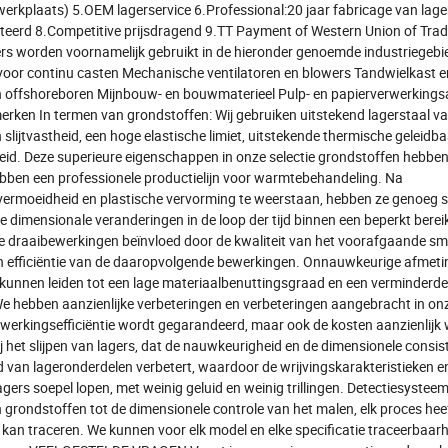
e werkplaats) 5.OEM lagerservice 6.Professional:20 jaar fabricage van lage
pteerd 8.Competitive prijsdragend 9.TT Payment of Western Union of Tra
s worden voornamelijk gebruikt in de hieronder genoemde industriegebi
es voor continu casten Mechanische ventilatoren en blowers Tandwielkas
 offshoreboren Mijnbouw- en bouwmaterieel Pulp- en papierverwerking
en In termen van grondstoffen: Wij gebruiken uitstekend lagerstaal va
slijtvastheid, een hoge elastische limiet, uitstekende thermische geleidba
id. Deze superieure eigenschappen in onze selectie grondstoffen hebben
ben een professionele productielijn voor warmtebehandeling. Na
ermoeidheid en plastische vervorming te weerstaan, hebben ze genoeg 
e dimensionale veranderingen in de loop der tijd binnen een beperkt bereik
e draaibewerkingen beïnvloed door de kwaliteit van het voorafgaande s
en efficiëntie van de daaropvolgende bewerkingen. Onnauwkeurige afmeti
kunnen leiden tot een lage materiaalbenuttingsgraad en een verminderde
. We hebben aanzienlijke verbeteringen en verbeteringen aangebracht in on
rwerkingsefficiëntie wordt gegarandeerd, maar ook de kosten aanzienlijk
 het slijpen van lagers, dat de nauwkeurigheid en de dimensionele consis
d van lageronderdelen verbetert, waardoor de wrijvingskarakteristieken e
ers soepel lopen, met weinig geluid en weinig trillingen. Detectiesystee
grondstoffen tot de dimensionele controle van het malen, elk proces hee
kan traceren. We kunnen voor elk model en elke specificatie traceerbaar