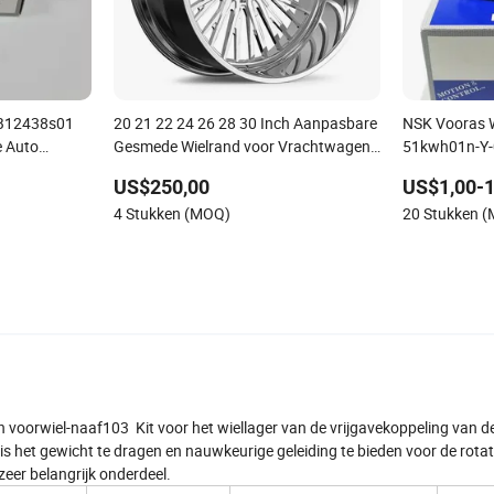
GB12438s01
20 21 22 24 26 28 30 Inch Aanpasbare
NSK Vooras W
 Auto
Gesmede Wielrand voor Vrachtwagen
51kwh01n-Y-
s voor
Geschikt voor F150 Wielen 6X135 Jeep
E25
US$250,00
US$1,00-1
en
Wrangler Velgen Legeringswielen
4 Stukken (MOQ)
20 Stukken 
Groothandel
 voorwiel-naaf103 Kit voor het wiellager van de vrijgavekoppeling van d
s het gewicht te dragen en nauwkeurige geleiding te bieden voor de rotat
 zeer belangrijk onderdeel.