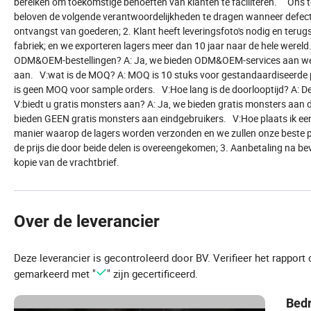
bereiken om toekomstige behoeften van klanten te faciliteren. On
beloven de volgende verantwoordelijkheden te dragen wanneer defec
ontvangst van goederen; 2. Klant heeft leveringsfoto's nodig en terugs
fabriek; en we exporteren lagers meer dan 10 jaar naar de hele wereld
ODM&OEM-bestellingen? A: Ja, we bieden ODM&OEM-services aan wer
aan. V:wat is de MOQ? A: MOQ is 10 stuks voor gestandaardiseerde
is geen MOQ voor sample orders. V:Hoe lang is de doorlooptijd? A: De
V:biedt u gratis monsters aan? A: Ja, we bieden gratis monsters aan
bieden GEEN gratis monsters aan eindgebruikers. V:Hoe plaats ik een 
manier waarop de lagers worden verzonden en we zullen onze beste prij
de prijs die door beide delen is overeengekomen; 3. Aanbetaling na bev
kopie van de vrachtbrief.
Over de leverancier
Deze leverancier is gecontroleerd door BV. Verifieer het rapport
gemarkeerd met "
" zijn gecertificeerd.
Bedr