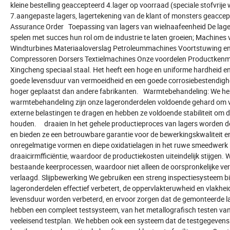
kleine bestelling geaccepteerd 4.lager op voorraad (speciale stofvrij
7.aangepaste lagers, lagertekening van de klant of monsters geacce
Assurance Order Toepassing van lagers van wielnaafeenheid De lager
spelen met succes hun rol om de industrie te laten groeien; Machin
Windturbines Materiaaloverslag Petroleummachines Voortstuwing en
Compressoren Dorsers Textielmachines Onze voordelen Productkenmerk
Xingcheng speciaal staal. Het heeft een hoge en uniforme hardheid en 
goede levensduur van vermoeidheid en een goede corrosiebestendighe
hoger geplaatst dan andere fabrikanten. Warmtebehandeling: We heb
warmtebehandeling zijn onze lageronderdelen voldoende gehard om v
externe belastingen te dragen en hebben ze voldoende stabiliteit om d
houden. draaien In het gehele productieproces van lagers worden d
en bieden ze een betrouwbare garantie voor de bewerkingskwaliteit 
onregelmatige vormen en diepe oxidatielagen in het ruwe smeedwerk 
draaicirmfficiëntie, waardoor de productiekosten uiteindelijk stijgen
bestaande keerprocessen, waardoor niet alleen de oorspronkelijke ve
verlaagd. Slijpbewerking We gebruiken een streng inspectiesysteem bij
lageronderdelen effectief verbetert, de oppervlakteruwheid en vlakhei
levensduur worden verbeterd, en ervoor zorgen dat de gemonteerde lag
hebben een compleet testsysteem, van het metallografisch testen van 
veeleisend testplan. We hebben ook een systeem dat de testgegevens 