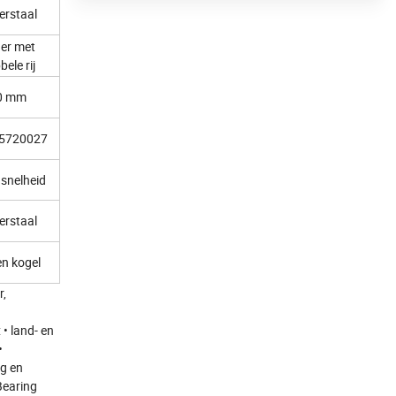
erstaal
er met
ele rij
0 mm
5720027
snelheid
erstaal
en kogel
r,
• land- en
•
ng en
Bearing