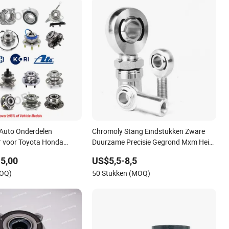
Auto Onderdelen
Chromoly Stang Eindstukken Zware
r voor Toyota Honda
Duurzame Precisie Gegrond Mxm Heim
dai KIA Benz BMW Audi
Gewricht Stang Eind Lager
5,00
US$5,5-8,5
ord Chevrolet Jeep
MOQ)
50 Stukken (MOQ)
oën Renault FIAT Volvo