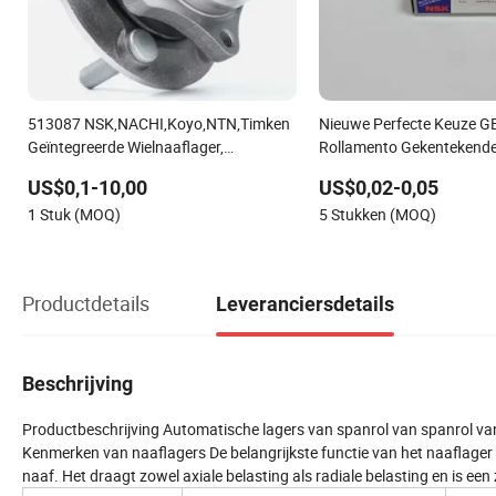
513087 NSK,NACHI,Koyo,NTN,Timken
Nieuwe Perfecte Keuze 
Geïntegreerde Wielnaaflager,
Rollamento Gekentekende
Waterdicht Stofdicht Laag Geluid Hoge
Wiellagers OEM Naaflager
US$0,1-10,00
US$0,02-0,05
Precisie Slijtvast Naaflager voor Auto
Beroemde Auto Onderdel
1 Stuk (MOQ)
5 Stukken (MOQ)
Vrachtwagen Auto Vervangingen
Productdetails
Leveranciersdetails
Beschrijving
Productbeschrijving Automatische lagers van spanrol van spanrol van
Kenmerken van naaflagers De belangrijkste functie van het naaflager i
naaf. Het draagt zowel axiale belasting als radiale belasting en is een