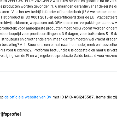
s team VEELGESTELDE VRAGEN V:wat is uw service en garantie na de ver
te producten worden gevonden: 1. 6 maanden garantie vanaf de eerste d
turen V: Is het uw bedrijf is fabriek of handelsbedrijf? A:we hebben onze
. Het product is ISO 9001:2015 en gecertificeerd door de EU V:accepteert
eldwijde klanten, we passen ook OEM-dozen en -verpakkingen aan uw
 producten; voor aangepaste producten moet MOQ vooraf worden onderh
 doorlooptijd voor proefbestellingen is 3-5 dagen, voor bulkorders 5-15 
 distributeurs en groothandelaren, maar klanten moeten wel vracht drage
bestelling? A: 1. Stuur ons een e-mail naar het model, merk en hoeveelhei
s voor u citeren; 2. Proforma factuur die u is opgesteld en naar u is ver
estiging van de PI en wij regelen de productie; Saldo betaald vóór verzen
 op
de officiële website van BV
met ID
. Items die zi
MIC-ASI245587
ijfsprofiel