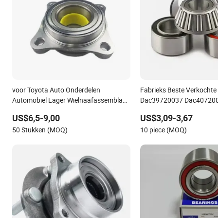
voor Toyota Auto Onderdelen
Fabrieks Beste Verkochte
Automobiel Lager Wielnaafassemblage
Dac39720037 Dac40720
90369-T0003 Vkba6900 voor Land
Dac40740036/34 Wielnaaf
US$6,5-9,00
US$3,09-3,67
Cruiser Prado en Hilux
Auto Onderdelen
50 Stukken (MOQ)
10 piece (MOQ)