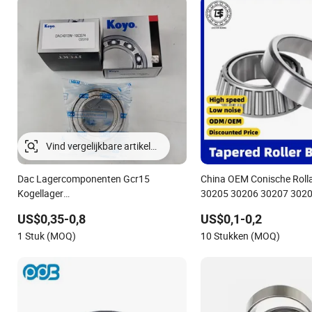
Dac Lagercomponenten Gcr15
China OEM Conische Roll
Kogellager
30205 30206 30207 302
Dac4072W/Dac30640042/Dac35720027/Dac38640050/Dac42750
32213 32214 32215 322
US$0,35-0,8
US$0,1-0,2
Lager Auto Onderdelen Automobiel
33108 33109 33110 331
1 Stuk (MOQ)
10 Stukken (MOQ)
Lager
33113 33114 33115 Lage