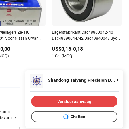
iellagers Za- H0
Lagersfabrikant Dac48860042/40
01 Voor Nissan Urvan
Dac48890044/42 Dac49840048 Byd
F6 King Kong 100 Ben Z Voor
0,00
US$0,16-0,18
Achterwiel Lager
(MOQ)
1 Set (MOQ)
Shandong Taiyang Precision Bearing Manufacturing Co., Ltd.
Verstuur aanvraag
e auto
Chatten
ie van de