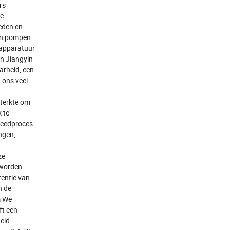
rs
de
eden en
t en pompen
sapparatuur
n Jiangyin
arheid, een
 ons veel
sterkte om
 te
meedproces
ngen,
ze
 worden
tentie van
n de
m We
ft een
heid