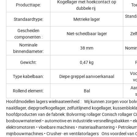
Kogellager met hoekcontact op
Producttape:
Toe
dubbele rij
Stand
Standaardtype:
Metrieke lager
Gescheiden
Niet-scheidbaar lager
Zel
componenten :
Nominale
38 mm
Nomin
binnendiameter:
Gewicht:
0,47 kg
P
Voo
Type kabelbaan:
Diepe greppel aanvoerkanaal
vo
Aa
Rollend element:
Bal
s
Hoofdmodellen lagers wielnaateenheid : Wij kunnen zorgen voor bolvorm
naaldlager, diepgroefkogellager, zelfuitlijnend kogellager, kussenblo
hoofdproducten van de fabriek: Bolvormig rollager Conisch rollager Ci
bosbouwmaterieel • automotive en industriële versnellingsbakken • e
elektromotoren • vloeibare machines • materiaalhantering • Petroleum
mijnbouwmachines • Crusher- en ventilatorlagers Ons voordeel van O