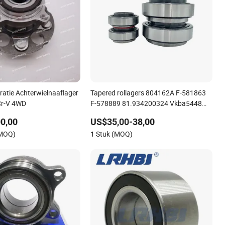
atie Achterwielnaaflager
Tapered rollagers 804162A F-581863
Cr-V 4WD
F-578889 81.934200324 Vkba5448
vrachtwagenwielnaaflager
0,00
US$35,00-38,00
(MOQ)
1 Stuk (MOQ)