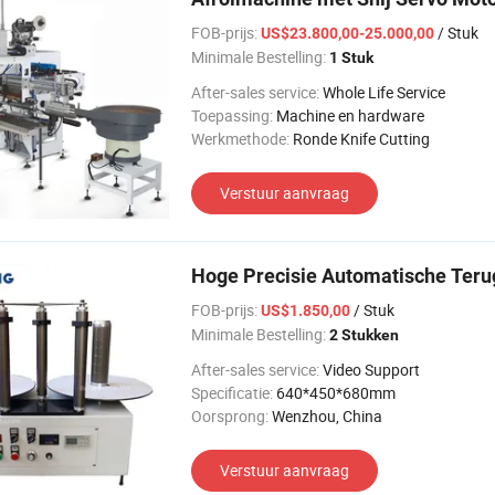
FOB-prijs:
/ Stuk
US$23.800,00-25.000,00
Minimale Bestelling:
1 Stuk
After-sales service:
Whole Life Service
Toepassing:
Machine en hardware
Werkmethode:
Ronde Knife Cutting
Verstuur aanvraag
Hoge Precisie Automatische Teru
FOB-prijs:
/ Stuk
US$1.850,00
Minimale Bestelling:
2 Stukken
After-sales service:
Video Support
Specificatie:
640*450*680mm
Oorsprong:
Wenzhou, China
Verstuur aanvraag