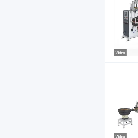
Video
Video