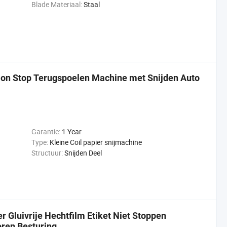
Blade Materiaal:
Staal
 Non Stop Terugspoelen Machine met Snijden Auto
Garantie:
1 Year
Type:
Kleine Coil papier snijmachine
Structuur:
Snijden Deel
r Gluivrije Hechtfilm Etiket Niet Stoppen
oren Besturing