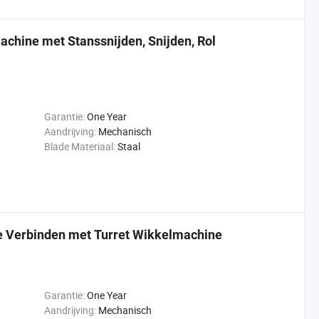
chine met Stanssnijden, Snijden, Rol
Garantie:
One Year
Aandrijving:
Mechanisch
Blade Materiaal:
Staal
ne Verbinden met Turret Wikkelmachine
Garantie:
One Year
Aandrijving:
Mechanisch