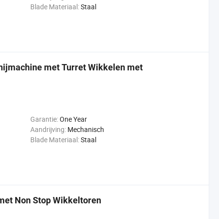
Blade Materiaal:
Staal
nijmachine met Turret Wikkelen met
Garantie:
One Year
Aandrijving:
Mechanisch
Blade Materiaal:
Staal
 met Non Stop Wikkeltoren