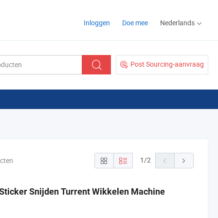
Inloggen
Doe mee
Nederlands
Post Sourcing-aanvraag
1
/
2
ucten
 Sticker Snijden Turrent Wikkelen Machine