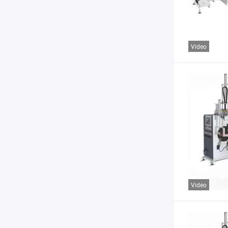
Video
Video