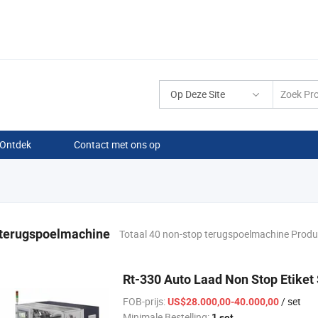
Op Deze Site
Ontdek
Contact met ons op
 terugspoelmachine
Totaal 40 non-stop terugspoelmachine Prod
Rt-330 Auto Laad Non Stop Etiket
FOB-prijs:
/ set
US$28.000,00-40.000,00
Minimale Bestelling:
1 set