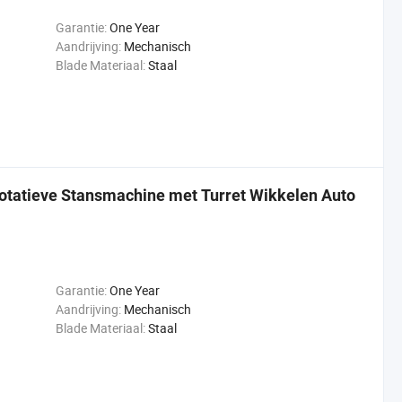
Garantie:
One Year
Aandrijving:
Mechanisch
Blade Materiaal:
Staal
Rotatieve Stansmachine met Turret Wikkelen Auto
Garantie:
One Year
Aandrijving:
Mechanisch
Blade Materiaal:
Staal