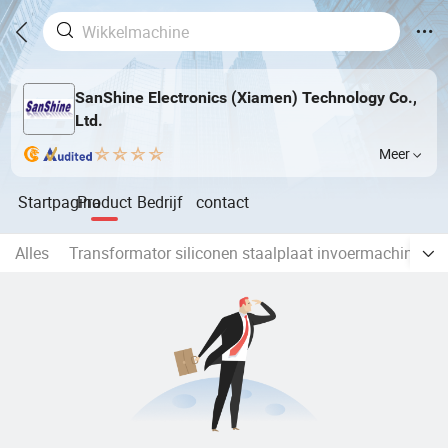
SanShine Electronics (Xiamen) Technology Co.,
Ltd.
Meer
Startpagina
Product
Bedrijf
contact
Alles
Transformator siliconen staalplaat invoermachine
p