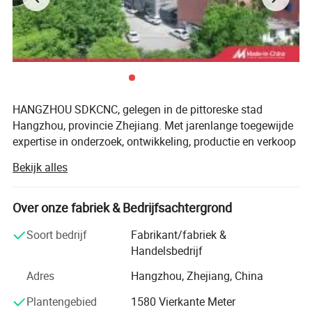
HANGZHOU SDKCNC, gelegen in de pittoreske stad
Hangzhou, provincie Zhejiang. Met jarenlange toegewijde
expertise in onderzoek, ontwikkeling, productie en verkoop
zijn we gespecialiseerd in veelzijdige precisie CNC gravure
Bekijk alles
en freesmachines, intelligente snijmachines en
metaalvezel laser snijmachines, hebben onze producten
een aanzienlijk marktaandeel beïnvloed en veroverd in het
Over onze fabriek & Bedrijfsachtergrond
intelligente snijveld en CNC gravure veld.
Soort bedrijf
Fabrikant/fabriek &
Onze mijlpalen worden gekenmerkt door belangrijke
Handelsbedrijf
prestaties, waaronder het behalen van CE-certificering en
Adres
Hangzhou, Zhejiang, China
het voldoen aan de internationale normen voor
kwaliteitsbeheer ISO 9001 in 2019. En in 2023 werd het
Plantengebied
1580 Vierkante Meter