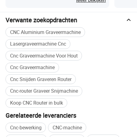
Meer bekijken
Verwante zoekopdrachten
CNC Aluminium Graveermachine
03
RIJMODUS
Lasergraveermachine Cnc
Cnc Graveermachine Voor Hout
De hele machine gebruikt AC servo
Cnc Graveermachine
aandrijving, Y-as dubbele motor aandrijving,
Cnc Snijden Graveren Router
04
SPINDEL
Cnc-router Graveer Snijmachine
Deze faciliteit maakt gebruik van een spil met
Koop CNC Router in bulk
een hoog trekkoppel, standaardwaterkoeling
Gerelateerde leveranciers
Spilvermogen 5.5 kw, toerental van 1-24000
Cnc-bewerking
CNC-machine
omw/min.