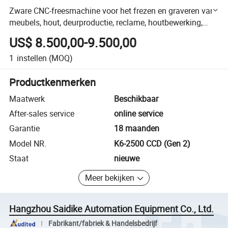
Zware CNC-freesmachine voor het frezen en graveren van
meubels, hout, deurproductie, reclame, houtbewerking,
acryl snijden, aluminium en metaal graveren met CCD
US$ 8.500,00-9.500,00
1
instellen
(MOQ)
Productkenmerken
Maatwerk
Beschikbaar
After-sales service
online service
Garantie
18 maanden
Model NR.
K6-2500 CCD (Gen 2)
Staat
nieuwe
Meer bekijken
Hangzhou Saidike Automation Equipment Co., Ltd.
Fabrikant/fabriek & Handelsbedrijf