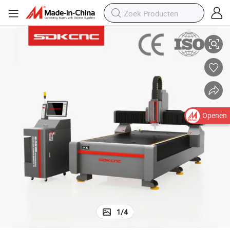
deurproductie, reclame, houtbewerking, acryl snijden, aluminium en me
Zware CNC-freesmachine voor het frezen en graveren van meubels, hout, 
Openen
1
/
4