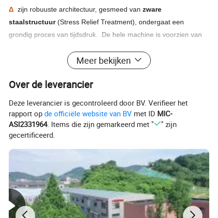
Δ
zijn robuuste architectuur, gesmeed van
zware
staalstructuur
(Stress Relief Treatment), ondergaat een
grondig proces van tijdsdruk. De hele machine is voorzien van
AC servo-aandrijving, dubbele aandrijving met Y-as, dus draait
Meer bekijken
hij stably en betrouwbaar. Maakt gebruik van een spiraalvormig
tandheugel voor precisiefrezen, rechte geleiderail, stille
Over de leverancier
schroefstang.
Deze leverancier is gecontroleerd door BV. Verifieer het
het is algemeen toepasbaar op het
graveren en frezen
van
Δ
rapport op
de officiële website van BV
met ID
MIC-
koper, aluminium, steen, acryl, hout, aluminium-plastic,
ASI2331964
. Items die zijn gemarkeerd met "
" zijn
gecertificeerd.
isolatieplaten, epoxy-harsplaat, koolstofvezel
composietmaterialen en de verwerking van
diverse platen en
zachte metalen.