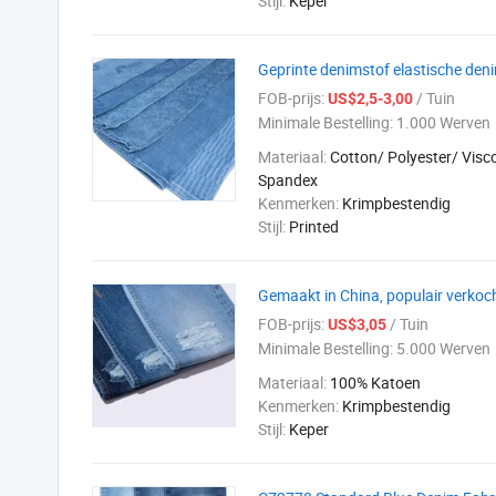
Stijl:
Keper
Geprinte denimstof elastische den
FOB-prijs:
/ Tuin
US$2,5-3,00
Minimale Bestelling:
1.000 Werven
Materiaal:
Cotton/ Polyester/ Visc
Spandex
Kenmerken:
Krimpbestendig
Stijl:
Printed
Gemaakt in China, populair verkoc
FOB-prijs:
/ Tuin
US$3,05
Minimale Bestelling:
5.000 Werven
Materiaal:
100% Katoen
Kenmerken:
Krimpbestendig
Stijl:
Keper