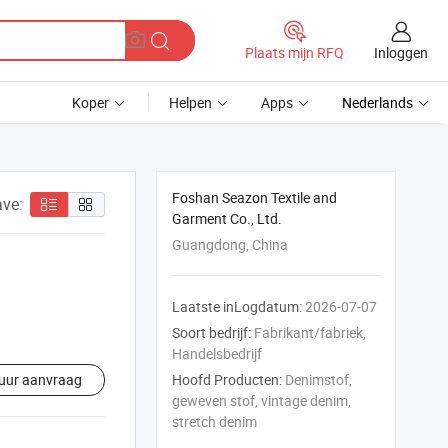
Inloggen
Plaats mijn RFQ
Koper
Helpen
Apps
Nederlands
Foshan Seazon Textile and
ve:
Garment Co., Ltd.
Guangdong, China
Laatste inLogdatum:
2026-07-07
Soort bedrijf:
Fabrikant/fabriek,
Handelsbedrijf
uur aanvraag
Hoofd Producten:
Denimstof,
geweven stof, vintage denim,
stretch denim