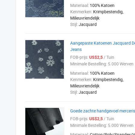
Materiaal:
100% Katoen
Kenmerken:
Krimpbestendig,
Milieuvriendelijk
Stijl:
Jacquard
Aangepaste Katoenen Jacquard De
Jeans
FOB-prijs:
/ Tuin
US$2,5
Minimale Bestelling:
5.000 Werven
Materiaal:
100% Katoen
Kenmerken:
Krimpbestendig,
Milieuvriendelijk
Stijl:
Jacquard
Goede zachte handgevoel mercerisa
FOB-prijs:
/ Tuin
US$2,5
Minimale Bestelling:
5.000 Werven
Materiaal:
Cotton/Poly/Spandex/V