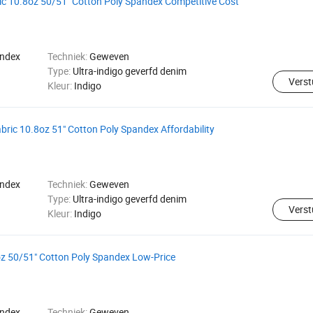
c 10.8oz 50/51" Cotton Poly Spandex Competitive Cost
andex
Techniek:
Geweven
Type:
Ultra-indigo geverfd denim
Verst
Kleur:
Indigo
ric 10.8oz 51" Cotton Poly Spandex Affordability
andex
Techniek:
Geweven
Type:
Ultra-indigo geverfd denim
Verst
Kleur:
Indigo
oz 50/51" Cotton Poly Spandex Low-Price
andex
Techniek:
Geweven