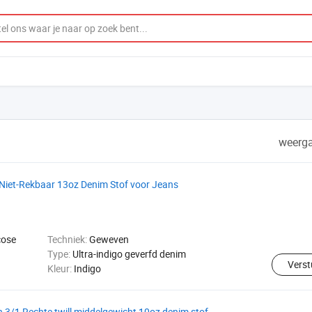
weerga
et-Rekbaar 13oz Denim Stof voor Jeans
cose
Techniek:
Geweven
Type:
Ultra-indigo geverfd denim
Verst
Kleur:
Indigo
 3/1 Rechte twill middelgewicht 10oz denim stof