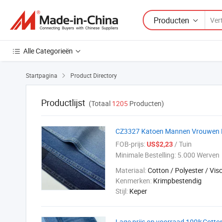
Producten
Alle Categorieën
Startpagina
Product Directory

Productlijst
(Totaal
1205
Producten)
CZ3327 Katoen Mannen Vrouwen Ni
FOB-prijs:
/ Tuin
US$2,23
Minimale Bestelling:
5.000 Werven
Materiaal:
Cotton / Polyester / Vis
Kenmerken:
Krimpbestendig
Stijl:
Keper
Lage prijs op voorraad 100%Cotton