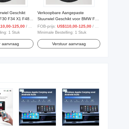
rwiel Geschikt
Verkoopbare Aangepaste
F30 F34 X1 F48
Stuurwiel Geschikt voor BMW F20
 M3 F80 E90
F10 X1 F48 X5 F15 X3 F25 M3
10,00-125,00
/ Stuk
FOB-prijs:
US$110,00-125,00
/ Stuk
M5 E90
ling:
1 Stuk
Minimale Bestelling:
1 Stuk
r aanvraag
Verstuur aanvraag