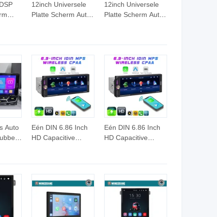
 DSP
12inch Universele
12inch Universele
rm
Platte Scherm Auto
Platte Scherm Auto
gatie
Stereo Multimedia
Stereo Multimedia
 Stereo
Speler Draagbare
Speler Draagbare
Auto Slimme
Auto Slimme
Scherm Draadloze
Scherm Draadloze
Carplay Android
Carplay Android
Auto Touchscreen
Auto Touchscreen
js Auto
Eén DIN 6.86 Inch
Eén DIN 6.86 Inch
Dubbele
HD Capacitive
HD Capacitive
5
Touchscreen
Touchscreen
t
Bluetooth Auto
Bluetooth Auto
 Auto
Stereo FM Radio
Stereo FM Radio
tte
MP5 Audio Speler
MP5 Audio Speler