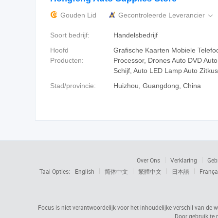
Gouden Lid
Gecontroleerde Leverancier

Soort bedrijf:
Handelsbedrijf
Hoofd
Grafische Kaarten Mobiele Telef
Producten:
Processor, Drones Auto DVD Auto
Schijf, Auto LED Lamp Auto Zitku
Stad/provincie:
Huizhou, Guangdong, China
Over Ons
Verklaring
Geb
Taal Opties:
English
简体中文
繁體中文
日本語
França
Focus is niet verantwoordelijk voor het inhoudelijke verschil van de w
Door gebruik te