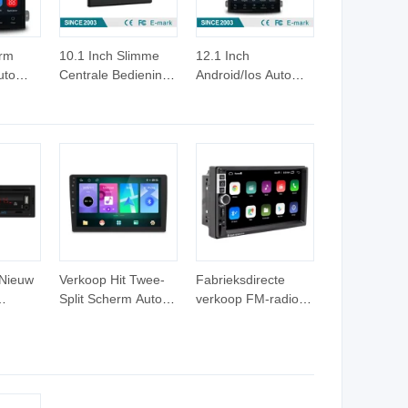
rm
10.1 Inch Slimme
12.1 Inch
uto
Centrale Bediening
Android/Ios Auto
ndroid
Entertainment
speler Car Stereo
io
Systeem Auto DVD
Audio Multimedia
Multimedia Speler
DVD Speler voor
Vrachtwagen
 Nieuw
Verkoop Hit Twee-
Fabrieksdirecte
Split Scherm Auto
verkoop FM-radio
nkele
Interconnectie
draadloze Bluetooth
th Auto
Draadloze Carplay
GPS-navigatie auto
peler
HD GPS Android
MP5 speler
Navigatie