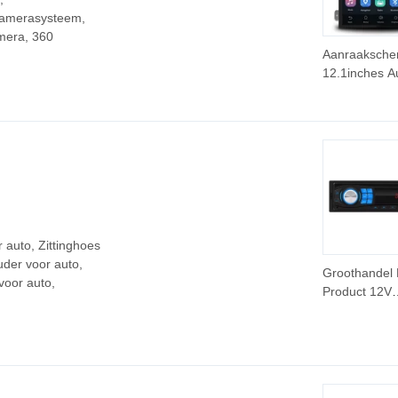
 camerasysteem,
amera, 360
Aanraaksche
12.1inches A
DVD Speler A
Ios Auto Rad
Multimedia
 auto, Zittinghoes
uder voor auto,
Groothandel
voor auto,
Product 12V
Universele E
Dock Bluetoo
Radio MP3 S