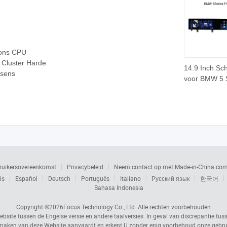
oons CPU
 Cluster Harde
14.9 Inch Sc
ssens
voor BMW 5 
F10 Android 
Auto Multime
DVD Speler 
Radio Hoofd
Auto Stereo
Navi voor B
2010-2017
ruikersovereenkomst
Privacybeleid
Neem contact op met Made-in-China.co
is
Español
Deutsch
Português
Italiano
Русский язык
한국어
Bahasa Indonesia
Copyright ©2026
Focus Technology Co., Ltd.
Alle rechten voorbehouden
ebsite tussen de Engelse versie en andere taalversies. In geval van discrepantie tus
 maken van deze Website aanvaardt en erkent U zonder enig voorbehoud onze gebr