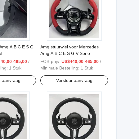
Amg A B C E S G
Amg stuurwiel voor Mercedes
el
Amg A B C E S G V Serie
40,00-465,00
/ Stuk
FOB-prijs:
US$440,00-465,00
/ Stuk
ling:
1 Stuk
Minimale Bestelling:
1 Stuk
r aanvraag
Verstuur aanvraag