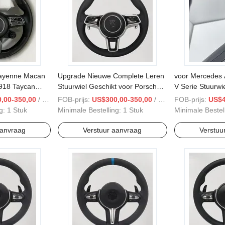
ayenne Macan
Upgrade Nieuwe Complete Leren
voor Mercedes 
918 Taycan
Stuurwiel Geschikt voor Porsche
V Serie Stuurwi
911 981 987 957
Panamera Macan Cayenne
,00-350,00
/ Stuk
FOB-prijs:
US$300,00-350,00
/ Stuk
FOB-prijs:
US$4
ng:
1 Stuk
Minimale Bestelling:
1 Stuk
Minimale Bestel
aanvraag
Verstuur aanvraag
Verstuu