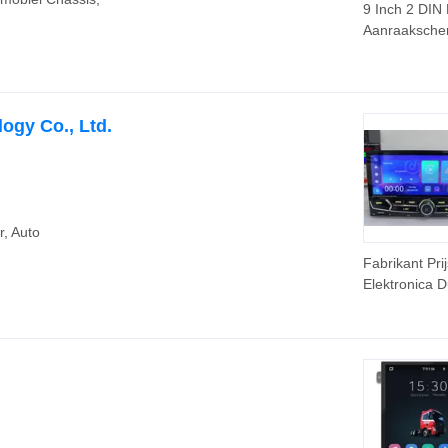
9 Inch 2 DIN
Aanraaksche
GPS FM Navi
Android Auto
ogy Co., Ltd.
, Auto
Fabrikant Pri
Elektronica 
DIN Auto MP
Speler met B
Touchscreen
Stereo Casse
Speler
,