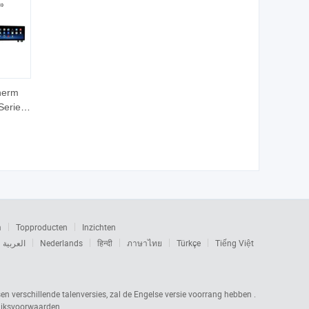
herm
Serie
13
dia
Auto
eenheid
 GPS
MW
m
Topproducten
Inzichten
العربية
Nederlands
हिन्दी
ภาษาไทย
Türkçe
Tiếng Việt
sen verschillende talenversies, zal de Engelse versie voorrang hebben .
uiksvoorwaarden.