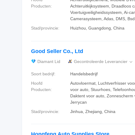
Producten:
Achteruitkijksysteem, Draadloos
Voertuigveiligheidssysteem, Ai-c
Camerasysteem, Adas, DMS, Bsd
Stad/provincie:
Huizhou, Guangdong, China
Good Seller Co., Ltd
Diamant Lid
Gecontroleerde Leverancier

Soort bedrijf:
Handelsbedrijf
Hoofd
Autovloermat, Luchtverfrisser voor
Producten:
voor auto, Stuurhoes, Telefoonho
Daktent voor auto, Zonnescherm 
Jerrycan
Stad/provincie:
Jinhua, Zhejiang, China
Hongfeng Auto Supplies Store