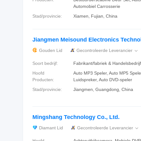
Automobiel Carrosserie
Stad/provincie:
Xiamen, Fujian, China
Jiangmen Meisound Electronics Technol
Gouden Lid
Gecontroleerde Leverancier

Soort bedrijf:
Fabrikant/fabriek & Handelsbedrijf
Hoofd
Auto MP3 Speler, Auto MP5 Speler
Producten:
Luidspreker, Auto DVD-speler
Stad/provincie:
Jiangmen, Guangdong, China
Mingshang Technology Co., Ltd.
Diamant Lid
Gecontroleerde Leverancier

Hoofd
Achteruitkijkcamera, Mobiele DVR