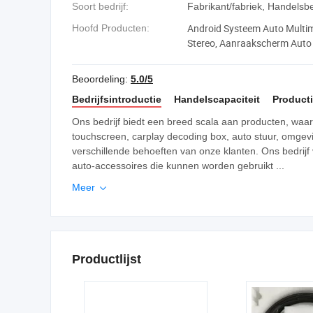
Soort bedrijf:
Fabrikant/fabriek, Handelsbe
Android Systeem Auto Multim
Hoofd Producten:
Stereo, Aanraakscherm Auto 
Hoofd Eenheid Radio, Android
Multimedia Speler
Beoordeling:
5.0/5
Bedrijfsintroductie
Handelscapaciteit
Producti
Ons bedrijf biedt een breed scala aan producten, waaro
touchscreen, carplay decoding box, auto stuur, omgevi
verschillende behoeften van onze klanten. Ons bedrijf 
auto-accessoires die kunnen worden gebruikt ...
Meer

Productlijst