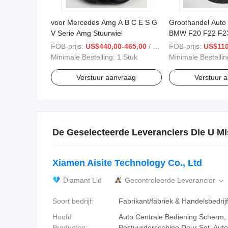
voor Mercedes Amg A B C E S G
Groothandel Auto 
V Serie Amg Stuurwiel
BMW F20 F22 F23
X1 F48 X5 F15 X
FOB-prijs:
US$440,00-465,00
/ Stuk
FOB-prijs:
US$110
E90
Minimale Bestelling:
1 Stuk
Minimale Bestelli
Verstuur aanvraag
Verstuur 
De Geselecteerde Leveranciers Die U Mi
Xiamen Aisite Technology Co., Ltd
Diamant Lid
Gecontroleerde Leverancier

Soort bedrijf:
Fabrikant/fabriek & Handelsbedrijf
Hoofd
Auto Centrale Bediening Scherm,
Producten:
Bestuurderscabine Deur Set, Auto