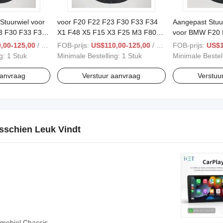
Stuurwiel voor
voor F20 F22 F23 F30 F33 F34
Aangepast Stuu
 F30 F33 F34
X1 F48 X5 F15 X3 F25 M3 F80
voor BMW F20 
3 F25 M3 F80
E90 Auto Stuurwiel
X5 F15 X3 F25
,00-125,00
/ Stuk
FOB-prijs:
US$110,00-125,00
/ Stuk
FOB-prijs:
US$1
ng:
1 Stuk
Minimale Bestelling:
1 Stuk
Minimale Bestel
aanvraag
Verstuur aanvraag
Verstuu
sschien Leuk Vindt
mobiel Chassis,