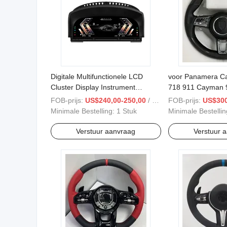
Digitale Multifunctionele LCD
voor Panamera C
Cluster Display Instrument
718 911 Cayman 
Upgrade voor LCD Dashboard
Boxster Carrera 
FOB-prijs:
US$240,00-250,00
/ Stuk
FOB-prijs:
US$300
Snelheidsmeter voor BMW X5
Stuurwiel
Minimale Bestelling:
1 Stuk
Minimale Bestelli
E70
Verstuur aanvraag
Verstuur 